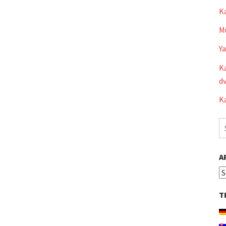
K
Mu
Y
Ka
dv
Ka
S
fo
A
Ar
T