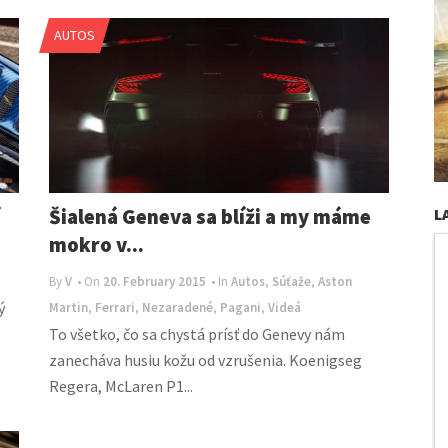
AUTOS
Šialená Geneva sa blíži a my máme
L
mokro v...
By
V
• On
20. February 2015
• In
Autos
,
Súťaže
,
Aston
ý
Martin
,
Ferrari
,
Nezaradené
,
Pagani
,
Videá
To všetko, čo sa chystá prísť do Genevy nám
zanecháva husiu kožu od vzrušenia. Koenigseg
Regera, McLaren P1...