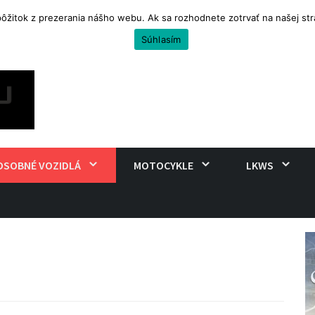
 pôžitok z prezerania nášho webu. Ak sa rozhodnete zotrvať na našej s
uro na cestovanie
Súhlasím
OSOBNÉ VOZIDLÁ
MOTOCYKLE
LKWS