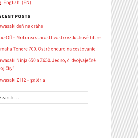
English
EN
ECENT POSTS
awasaki deň na dráhe
c-Off – Motorex starostlivosť o vzduchové filtre
amaha Tenere 700. Ostré enduro na cestovanie
wasaki Ninja 650 a Z650. Jedno, či dvojvaječné
ojičky?
wasaki Z H2 – galéria
earch
r: