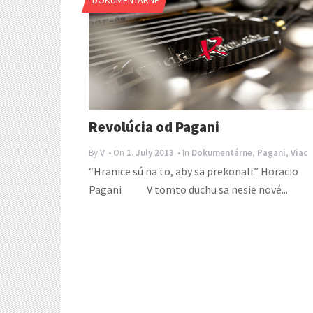
Revolúcia od Pagani
By
V
• On
1. July 2013
• In
Dokumentárne
,
Pagani
,
Viac
“Hranice sú na to, aby sa prekonali.” Horacio
Pagani V tomto duchu sa nesie nové...