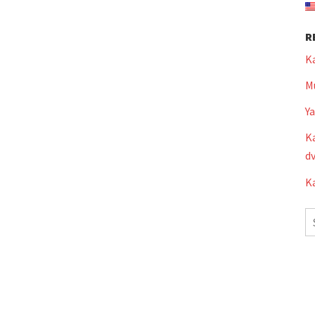
R
K
Mu
Y
Ka
dv
Ka
S
fo