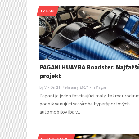
PAGANI
PAGANI HUAYRA Roadster. Najťažší
projekt
By
V
• On
21. February 2017
• In
Pagani
Pagani je jeden fascinujúci malý, takmer rodinn
podnik venujúci sa výrobe hyperšportových
automobilov iba v...
DOKUMENTÁRNE