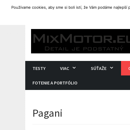
Používame cookies, aby sme si boli istí, že Vám podáme najlepší
TRENDING
Yamaha Tenere 700. Ostré end
Skip
to
content
TESTY
VIAC
SÚŤAŽE
FOTENIE A PORTFÓLIO
Pagani