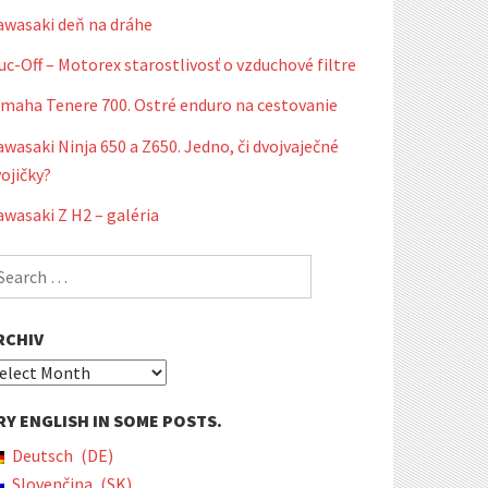
awasaki deň na dráhe
c-Off – Motorex starostlivosť o vzduchové filtre
amaha Tenere 700. Ostré enduro na cestovanie
wasaki Ninja 650 a Z650. Jedno, či dvojvaječné
ojičky?
wasaki Z H2 – galéria
earch
r:
RCHIV
chiv
RY ENGLISH IN SOME POSTS.
Deutsch
DE
Slovenčina
SK