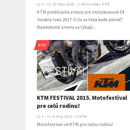
By
V
• On
25. May 2016
• In
Motoräder
,
KTM
KTM predstavila zmeny pre motokrosové SX
modely roku 2017. O čo sa teda bude jednať?
Nasledovné zmeny sa týkajú...
KTM
KTM FESTIVAL 2015. Motofestival
pre celú rodinu!
By
V
• On
6. May 2015
• In
KTM
Motofestival od KTM pro celou rodinu!