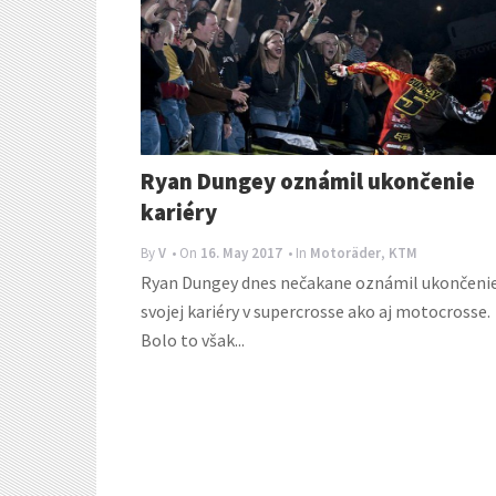
Ryan Dungey oznámil ukončenie
kariéry
By
V
• On
16. May 2017
• In
Motoräder
,
KTM
Ryan Dungey dnes nečakane oznámil ukončeni
svojej kariéry v supercrosse ako aj motocrosse.
Bolo to však...