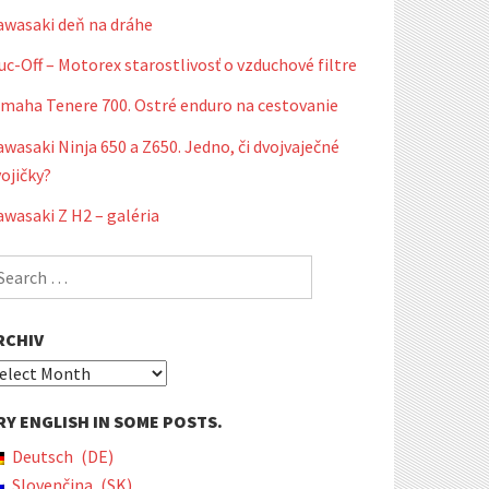
awasaki deň na dráhe
c-Off – Motorex starostlivosť o vzduchové filtre
amaha Tenere 700. Ostré enduro na cestovanie
wasaki Ninja 650 a Z650. Jedno, či dvojvaječné
ojičky?
wasaki Z H2 – galéria
earch
r:
RCHIV
chiv
RY ENGLISH IN SOME POSTS.
Deutsch
DE
Slovenčina
SK