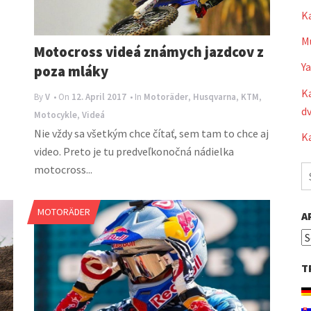
K
Mu
Motocross videá známych jazdcov z
Y
poza mláky
Ka
By
V
• On
12. April 2017
• In
Motoräder
,
Husqvarna
,
KTM
,
dv
Motocykle
,
Videá
Nie vždy sa všetkým chce čítať, sem tam to chce aj
Ka
video. Preto je tu predveľkonočná nádielka
motocross...
S
fo
MOTORÄDER
A
Ar
T