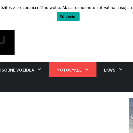
 pôžitok z prezerania nášho webu. Ak sa rozhodnete zotrvať na našej s
uro na cestovanie
Súhlasím
OSOBNÉ VOZIDLÁ
MOTOCYKLE
LKWS