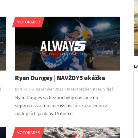
MOTORÄDER
L
Ryan Dungey | NAVŽDY5 ukážka
á
By
V
• On
5. December 2017
• In
Motoräder
,
KTM
,
Videá
Ryan Dungey sa bezpochyby dostane do
supercross a motocross histórie ako jeden z
najlepších jazdcov. Príbeh o...
MOTORÄDER