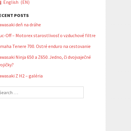
English
EN
ECENT POSTS
awasaki deň na dráhe
c-Off – Motorex starostlivosť o vzduchové filtre
amaha Tenere 700. Ostré enduro na cestovanie
wasaki Ninja 650 a Z650. Jedno, či dvojvaječné
ojičky?
wasaki Z H2 – galéria
earch
r: