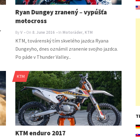
Ryan Dungey zranený – vypúšťa
motocross
7
By
V
• On
8. June 2016
• In
Motoräder
,
KTM
KTM, továrenský tím skvelého jazdca Ryana
Dungeyho, dnes oznámil zranenie svojho jazdca.
Po páde v Thunder Valley...
KTM
T
KTM enduro 2017