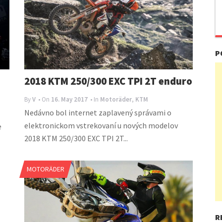
P
2018 KTM 250/300 EXC TPI 2T enduro
By
V
• On
16. May 2017
• In
Motoräder
,
KTM
Nedávno bol internet zaplavený správami o
elektronickom vstrekovaní u nových modelov
e
2018 KTM 250/300 EXC TPI 2T...
MOTORÄDER
R