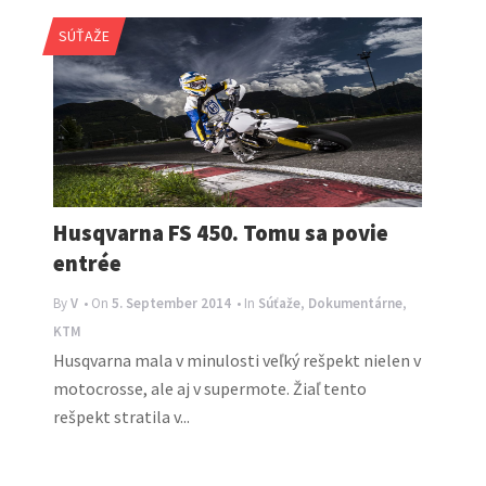
SÚŤAŽE
Husqvarna FS 450. Tomu sa povie
entrée
By
V
• On
5. September 2014
• In
Súťaže
,
Dokumentárne
,
KTM
Husqvarna mala v minulosti veľký rešpekt nielen v
motocrosse, ale aj v supermote. Žiaľ tento
rešpekt stratila v...