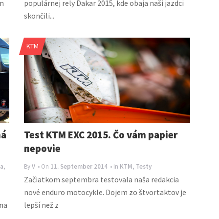
em
populárnej rely Dakar 2015, kde obaja naši jazdci
skončili...
KTM
ná
Test KTM EXC 2015. Čo vám papier
nepovie
a
,
By
V
• On
11. September 2014
• In
KTM
,
Testy
Začiatkom septembra testovala naša redakcia
nové enduro motocykle. Dojem zo štvortaktov je
 na
lepší než z