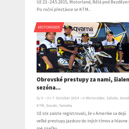
Už 23.-24.5.2015, Motorland, Bělá pod Bezděz
Po roční přestávce se KTM...
MOTORÄDER
Obrovské prestupy za nami, šiale
sezóna...
By
V
• On
7. October 2014
• In
Motoräder
,
Súťaže
,
Hond
KTM
,
Suzuki
,
Yamaha
Už ste zaiste registrovali, že v Amerike sa dejú
veľké prestupy jazdcov do iných tímov a hlavne
iné značky...