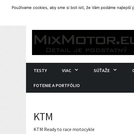
Používame cookies, aby sme si boli istí, že Vám podáme najlepší
TRENDING
Yamaha Tenere 700. Ostré end
Skip
to
content
TESTY
VIAC
SÚŤAŽE
FOTENIE A PORTFÓLIO
KTM
KTM Ready to race motocykle