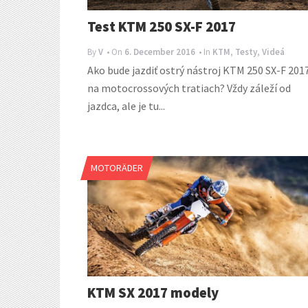
Test KTM 250 SX-F 2017
By
V
• On
6. December 2016
• In
KTM
,
Testy
,
Videá
Ako bude jazdiť ostrý nástroj KTM 250 SX-F 201
na motocrossových tratiach? Vždy záleží od
jazdca, ale je tu...
MOTORÄDER
KTM SX 2017 modely