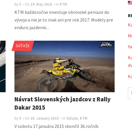
By
V
• On
19. May 2016
• In
KTM
KTM každoročne investuje obrovské peniaze do
R
vývoja a nie je to inak ani pre rok 2017. Modely pre
K
enduro jazdenie...
Mu
SÚŤAŽE
Y
Ka
dv
Ka
S
fo
Návrat Slovenských jazdcov z Rally
Dakar 2015
By
V
• On
20. January 2015
• In
Súťaže
,
KTM
V sobotu 17.januára 2015 skončil 36.ročník