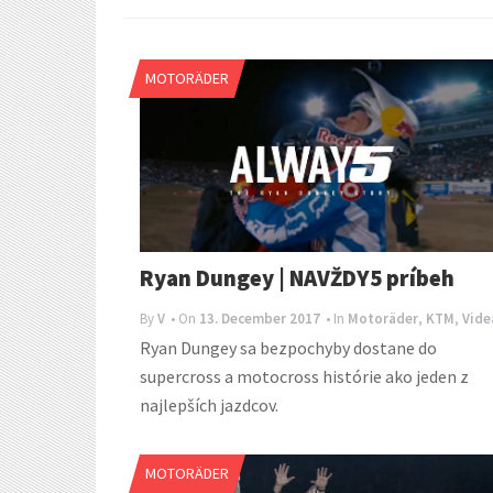
MOTORÄDER
Ryan Dungey | NAVŽDY5 príbeh
By
V
• On
13. December 2017
• In
Motoräder
,
KTM
,
Vide
Ryan Dungey sa bezpochyby dostane do
supercross a motocross histórie ako jeden z
najlepších jazdcov.
MOTORÄDER