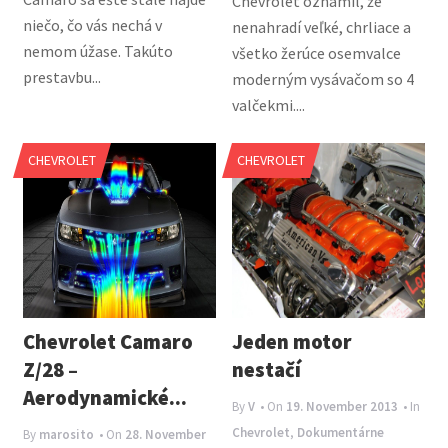
Chevrolet oznámil, že
niečo, čo vás nechá v
nenahradí veľké, chrliace a
nemom úžase. Takúto
všetko žerúce osemvalce
prestavbu...
moderným vysávačom so 4
valčekmi....
CHEVROLET
CHEVROLET
Chevrolet Camaro
Jeden motor
Z/28 –
nestačí
Aerodynamické...
By
V
• On
19. November 2013
• In
Chevrolet
,
Dokumentárne
By
marosito
• On
28. November