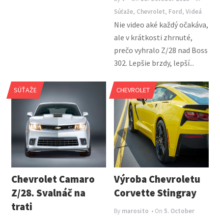
Súťaže
,
Chevrolet
,
Ford
,
Videá
Nie video aké každý očakáva,
ale v krátkosti zhrnuté,
prečo vyhralo Z/28 nad Boss
302. Lepšie brzdy, lepší...
SÚŤAŽE
CHEVROLET
Chevrolet Camaro
Výroba Chevroletu
Z/28. Svalnáč na
Corvette Stingray
trati
By
marosito
• On
5. October