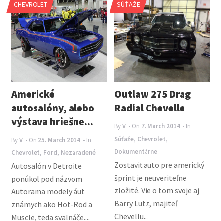
CHEVROLET
SÚŤAŽE
n
a
v
i
g
a
Americké
Outlaw 275 Drag
t
autosalóny, alebo
Radial Chevelle
i
výstava hriešne...
By
V
• On
7. March 2014
• In
o
Súťaže
,
Chevrolet
,
By
V
• On
25. March 2014
• In
n
Dokumentárne
Chevrolet
,
Ford
,
Nezaradené
Zostaviť auto pre americký
Autosalón v Detroite
šprint je neuveriteľne
ponúkol pod názvom
zložité. Vie o tom svoje aj
Autorama modely áut
Barry Lutz, majiteľ
známych ako Hot-Rod a
Chevellu...
Muscle, teda svalnáče....