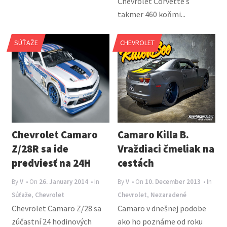
Chevrolet Corvette s
takmer 460 koňmi...
SÚŤAŽE
CHEVROLET
Chevrolet Camaro
Camaro Killa B.
Z/28R sa ide
Vraždiaci čmeliak na
predviesť na 24H
cestách
By
V
• On
26. January 2014
• In
By
V
• On
10. December 2013
• In
Súťaže
,
Chevrolet
Chevrolet
,
Nezaradené
Chevrolet Camaro Z/28 sa
Camaro v dnešnej podobe
zúčastní 24 hodinových
ako ho poznáme od roku