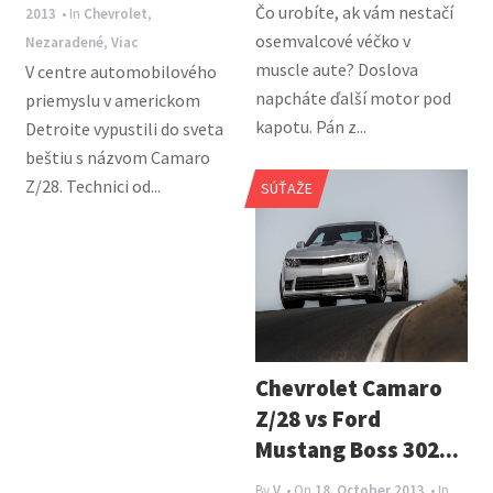
Čo urobíte, ak vám nestačí
2013
• In
Chevrolet
,
osemvalcové véčko v
Nezaradené
,
Viac
muscle aute? Doslova
V centre automobilového
napcháte ďalší motor pod
priemyslu v americkom
kapotu. Pán z...
Detroite vypustili do sveta
beštiu s názvom Camaro
Z/28. Technici od...
SÚŤAŽE
Chevrolet Camaro
Z/28 vs Ford
Mustang Boss 302...
By
V
• On
18. October 2013
• In