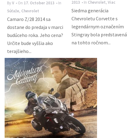
2013
• In
Chevrolet
,
Viac
By
V
• On
17. October 2013
• In
Siedma generácia
Súťaže
,
Chevrolet
Chevroletu Corvette s
Camaro Z/28 2014 sa
legendárnym označením
dostane do predaja v marci
Stingray bola predstavená
budúceho roka. Jeho cena?
na tohto ročnom...
Určite bude vyššia ako
terajšieho...