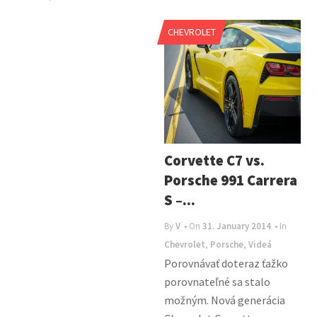
CHEVROLET
Corvette C7 vs.
Porsche 991 Carrera
S –...
By
V
• On
31. January 2014
• In
Chevrolet
,
Porsche
,
Videá
Porovnávať doteraz ťažko
porovnateľné sa stalo
možným. Nová generácia