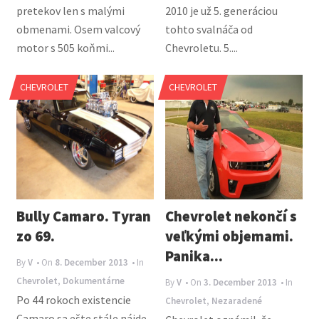
pretekov len s malými
2010 je už 5. generáciou
obmenami. Osem valcový
tohto svalnáča od
motor s 505 koňmi...
Chevroletu. 5....
CHEVROLET
CHEVROLET
Bully Camaro. Tyran
Chevrolet nekončí s
zo 69.
veľkými objemami.
Panika...
By
V
• On
8. December 2013
• In
Chevrolet
,
Dokumentárne
By
V
• On
3. December 2013
• In
Po 44 rokoch existencie
Chevrolet
,
Nezaradené
Camaro sa ešte stále nájde