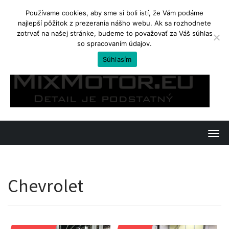
Používame cookies, aby sme si boli istí, že Vám podáme
najlepší pôžitok z prezerania nášho webu. Ak sa rozhodnete
TRENDING
zotrvať na našej stránke, budeme to považovať za Váš súhlas
so spracovaním údajov.
Yamaha Tenere 700. Ostré enduro na cestovanie
Súhlasím
Skip
to
content
T
o
g
Chevrolet
g
l
e