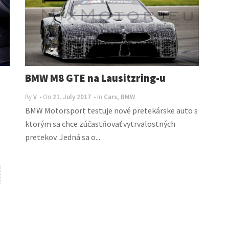
BMW M8 GTE na Lausitzring-u
By
V
• On
21. July 2017
• In
Cars
,
BMW
BMW Motorsport testuje nové pretekárske auto s
ktorým sa chce zúčastňovať vytrvalostných
pretekov. Jedná sa o...