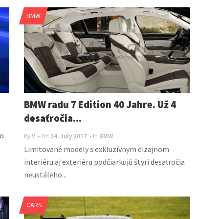
BMW
BMW radu 7 Edition 40 Jahre. Už 4
desaťročia...
o
By
V
• On
24. July 2017
• In
BMW
Limitované modely s exkluzívnym dizajnom
interiéru aj exteriéru podčiarkujú štyri desaťročia
neustáleho...
CARS