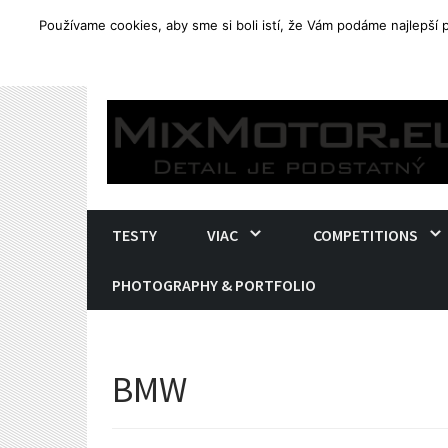
Používame cookies, aby sme si boli istí, že Vám podáme najlepší
TRENDING
Yamaha Tenere 700. Ostré end
Skip
to
content
TESTY
VIAC
COMPETITIONS
PHOTOGRAPHY & PORTFOLIO
BMW