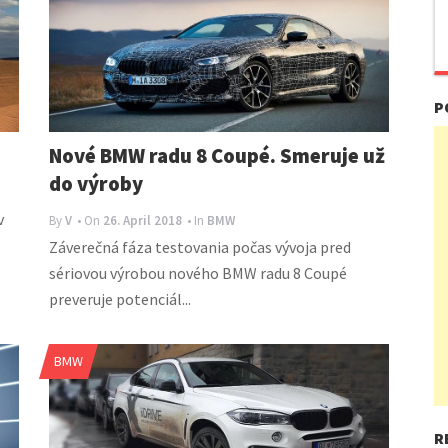
P
Nové BMW radu 8 Coupé. Smeruje už
do výroby
v
By
V
• On
26. April 2018
• In
BMW
Záverečná fáza testovania počas vývoja pred
sériovou výrobou nového BMW radu 8 Coupé
preveruje potenciál...
BMW
R