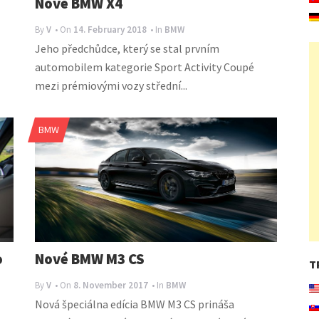
Nové BMW X4
By
V
• On
14. February 2018
• In
BMW
Jeho předchůdce, který se stal prvním
automobilem kategorie Sport Activity Coupé
mezi prémiovými vozy střední...
BMW
o
Nové BMW M3 CS
T
By
V
• On
8. November 2017
• In
BMW
Nová špeciálna edícia BMW M3 CS prináša