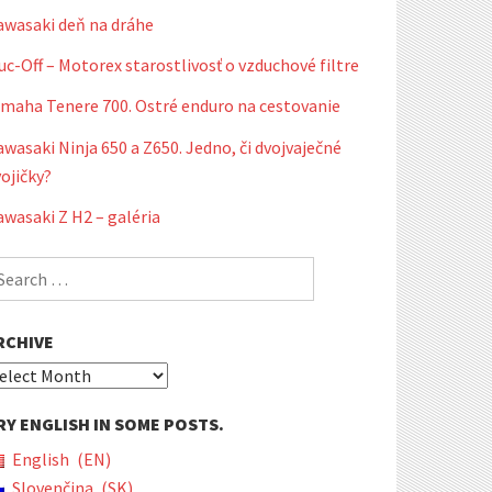
awasaki deň na dráhe
c-Off – Motorex starostlivosť o vzduchové filtre
amaha Tenere 700. Ostré enduro na cestovanie
wasaki Ninja 650 a Z650. Jedno, či dvojvaječné
ojičky?
wasaki Z H2 – galéria
earch
r:
RCHIVE
rchive
RY ENGLISH IN SOME POSTS.
English
EN
Slovenčina
SK