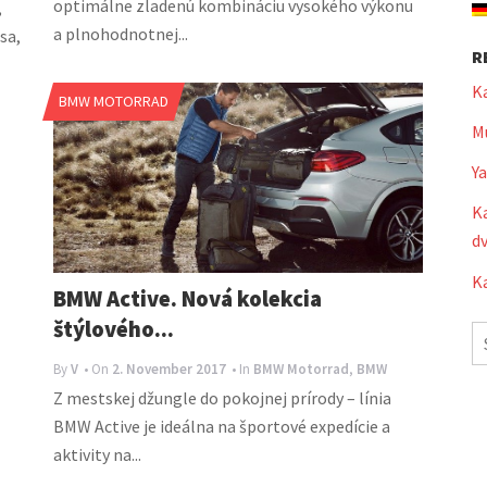
optimálne zladenú kombináciu vysokého výkonu
,
a plnohodnotnej...
sa,
R
K
BMW MOTORRAD
Mu
Y
Ka
dv
Ka
BMW Active. Nová kolekcia
štýlového...
S
fo
By
V
• On
2. November 2017
• In
BMW Motorrad
,
BMW
Z mestskej džungle do pokojnej prírody – línia
BMW Active je ideálna na športové expedície a
aktivity na...