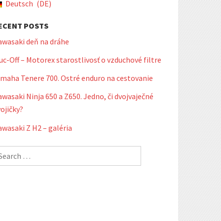
Deutsch
DE
ECENT POSTS
awasaki deň na dráhe
c-Off – Motorex starostlivosť o vzduchové filtre
amaha Tenere 700. Ostré enduro na cestovanie
wasaki Ninja 650 a Z650. Jedno, či dvojvaječné
ojičky?
wasaki Z H2 – galéria
earch
r: