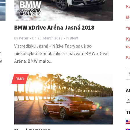
K
Mu
BMW xDrive Aréna Jasná 2018
Y
By
Peter
• On
25. March 2018
• In
BMW
Ka
V stredisku Jasná – Nízke Tatry sa už po
dv
niekoľkýkrát konala akcia s názvom BMW xDrive
í
Ka
Aréna. BMW malo...
W
S
fo
BMW
A
A
T