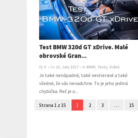
Test BMW 320d GT xDrive. Malé
obrovské Gran...
By
V
• On
23. July 2017
• In
BMW
,
Testy
,
Videá
Je také nenápadné, také nevtieravé a také
všedné, že vás nenadchne. To je jeho jediná
chybička. Reč je o...
Posts
Strana 1 z 15
1
2
3
…
15
navigation