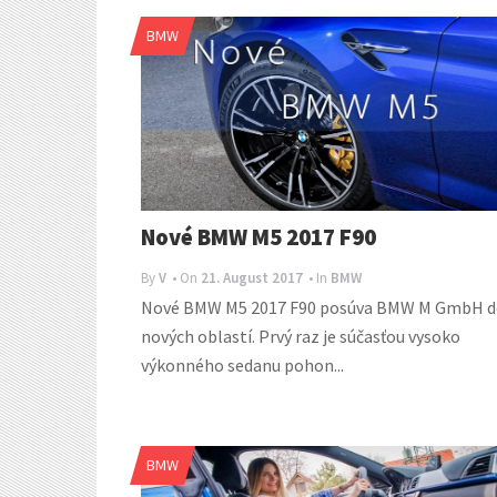
BMW
Nové BMW M5 2017 F90
By
V
• On
21. August 2017
• In
BMW
Nové BMW M5 2017 F90 posúva BMW M GmbH d
nových oblastí. Prvý raz je súčasťou vysoko
výkonného sedanu pohon...
BMW