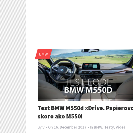
BMW
Test BMW M550d xDrive. Papierov
skoro ako M550i
By
V
• On
16. December 2017
• In
BMW
,
Testy
,
Videá