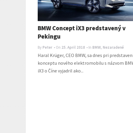
BMW Concept iX3 predstavený v
Pekingu
By
Peter
• On
25. April 2018
• In
BMW
,
Nezaradené
Haral Krüger, CEO BMW, sa dnes pri predstaven
konceptu nového elektromobilu s názvom BM
iX3 o Číne vyjadril ako...