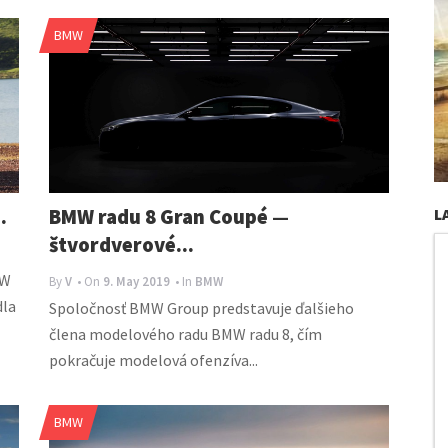
BMW
.
BMW radu 8 Gran Coupé —
L
štvordverové...
MW
By
V
• On
9. May 2019
• In
BMW
dla
Spoločnosť BMW Group predstavuje ďalšieho
člena modelového radu BMW radu 8, čím
pokračuje modelová ofenzíva...
BMW