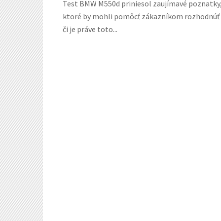
Test BMW M550d priniesol zaujímavé poznatky
ktoré by mohli pomôcť zákazníkom rozhodnúť 
či je práve toto...