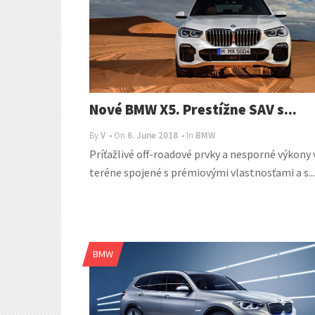
Nové BMW X5. Prestížne SAV s...
By
V
• On
6. June 2018
• In
BMW
Príťažlivé off-roadové prvky a nesporné výkony 
teréne spojené s prémiovými vlastnosťami a s...
BMW