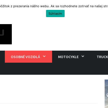
 pôžitok z prezerania nášho webu. Ak sa rozhodnete zotrvať na našej s
uro na cestovanie
Súhlasím
OSOBNÉ VOZIDLÁ
MOTOCYKLE
TRUCK