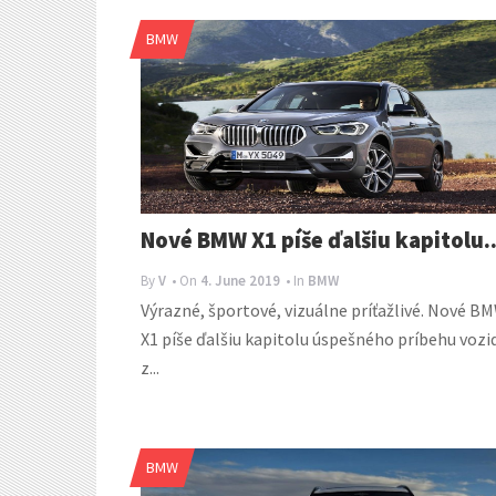
BMW
Nové BMW X1 píše ďalšiu kapitolu..
By
V
• On
4. June 2019
• In
BMW
Výrazné, športové, vizuálne príťažlivé. Nové B
X1 píše ďalšiu kapitolu úspešného príbehu vozi
z...
BMW