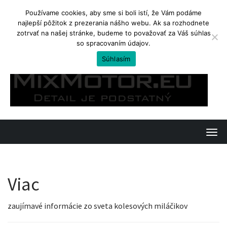
Používame cookies, aby sme si boli istí, že Vám podáme
najlepší pôžitok z prezerania nášho webu. Ak sa rozhodnete
TRENDING
zotrvať na našej stránke, budeme to považovať za Váš súhlas
so spracovaním údajov.
Kawasaki Ninja 650 a Z650. Jedno, či dvojvaječné dvojičky?
Súhlasím
Skip
to
content
T
o
g
Viac
g
l
zaujímavé informácie zo sveta kolesových miláčikov
e