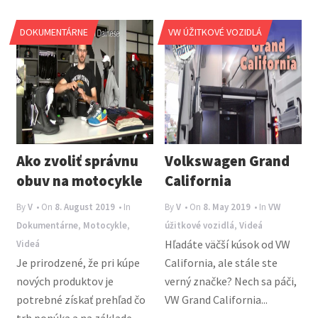
n
a
DOKUMENTÁRNE
VW ÚŽITKOVÉ VOZIDLÁ
v
i
g
a
t
Ako zvoliť správnu
Volkswagen Grand
i
obuv na motocykle
California
o
By
V
• On
8. August 2019
• In
By
V
• On
8. May 2019
• In
VW
n
Dokumentárne
,
Motocykle
,
úžitkové vozidlá
,
Videá
Hľadáte väčší kúsok od VW
Videá
Je prirodzené, že pri kúpe
California, ale stále ste
nových produktov je
verný značke? Nech sa páči,
potrebné získať prehľad čo
VW Grand California...