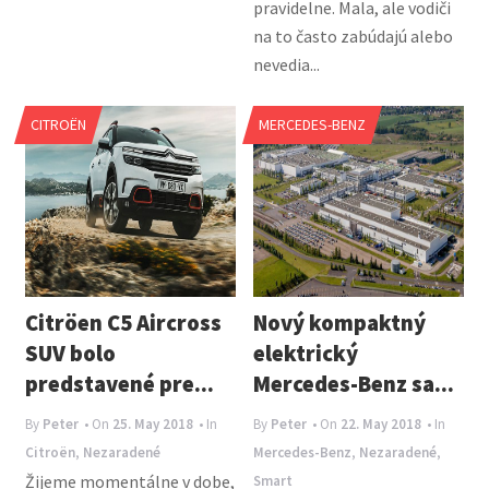
pravidelne. Mala, ale vodiči
na to často zabúdajú alebo
nevedia...
CITROËN
MERCEDES-BENZ
Citröen C5 Aircross
Nový kompaktný
SUV bolo
elektrický
predstavené pre...
Mercedes-Benz sa...
By
Peter
• On
25. May 2018
• In
By
Peter
• On
22. May 2018
• In
Citroën
,
Nezaradené
Mercedes-Benz
,
Nezaradené
,
Žijeme momentálne v dobe,
Smart