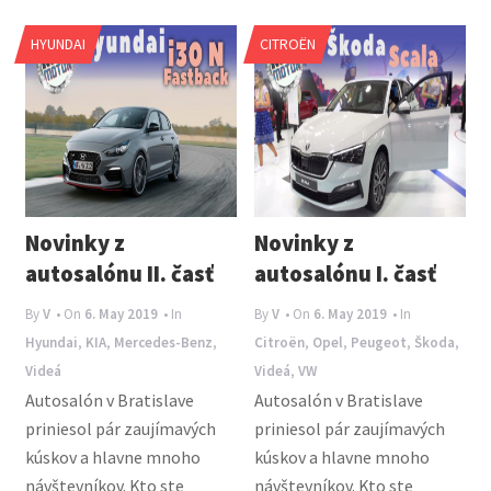
HYUNDAI
CITROËN
Novinky z
Novinky z
autosalónu II. časť
autosalónu I. časť
By
V
• On
6. May 2019
• In
By
V
• On
6. May 2019
• In
Hyundai
,
KIA
,
Mercedes-Benz
,
Citroën
,
Opel
,
Peugeot
,
Škoda
,
Videá
Videá
,
VW
Autosalón v Bratislave
Autosalón v Bratislave
priniesol pár zaujímavých
priniesol pár zaujímavých
kúskov a hlavne mnoho
kúskov a hlavne mnoho
návštevníkov. Kto ste
návštevníkov. Kto ste