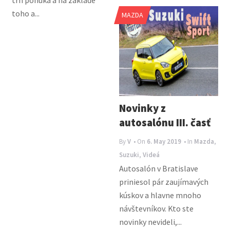
trh ponúka a na základe
toho a...
MAZDA
Novinky z
autosalónu III. časť
By
V
• On
6. May 2019
• In
Mazda
,
Suzuki
,
Videá
Autosalón v Bratislave
priniesol pár zaujímavých
kúskov a hlavne mnoho
návštevníkov. Kto ste
novinky nevideli,...