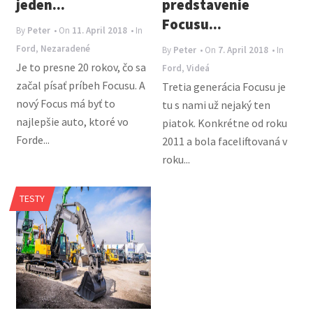
jeden...
predstavenie
Focusu...
By
Peter
• On
11. April 2018
• In
Ford
,
Nezaradené
By
Peter
• On
7. April 2018
• In
Je to presne 20 rokov, čo sa
Ford
,
Videá
začal písať príbeh Focusu. A
Tretia generácia Focusu je
nový Focus má byť to
tu s nami už nejaký ten
najlepšie auto, ktoré vo
piatok. Konkrétne od roku
Forde...
2011 a bola faceliftovaná v
roku...
TESTY