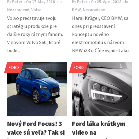
By
Peter
• On
17. May 2018
• In
By
Peter
• On
25. April 2018
• In
Nezaradené
,
Volvo
BMW
,
Nezaradené
Volvo predstavuje svoju
Haral Krüger, CEO BMW, sa
stratégiu produkcie pre
dnes pri predstavení
ďalšie roky ráznym ťahom.
konceptu nového
V novom Volvo S60, ktoré
elektromobilu s názvom
bude...
BMW iX3 o Číne vyjadril ako...
FORD
FORD
Nový Ford Focus! 3
Ford láka krátkym
valce sú veľa? Tak si
video na