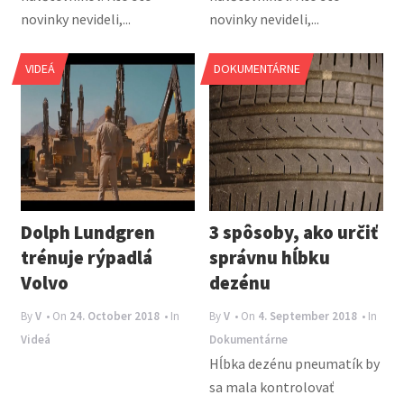
novinky nevideli,...
novinky nevideli,...
VIDEÁ
DOKUMENTÁRNE
Dolph Lundgren
3 spôsoby, ako určiť
trénuje rýpadlá
správnu hĺbku
Volvo
dezénu
By
V
• On
24. October 2018
• In
By
V
• On
4. September 2018
• In
Videá
Dokumentárne
Hĺbka dezénu pneumatík by
sa mala kontrolovať