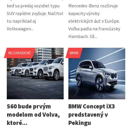
keď sa predaj vozidiel typu
Mercedes-Benz rozširuje
SUV rapídne zvyšuje. Načrtol
kapacity výroby
to napríklad aj
elektrických áut v Európe.
Volkswagen...
Voľba padla na francúzsky
Hambach. Už...
NEZARADENÉ
BMW
S60 bude prvým
BMW Concept iX3
modelom od Volva,
predstavený v
ktoré...
Pekingu