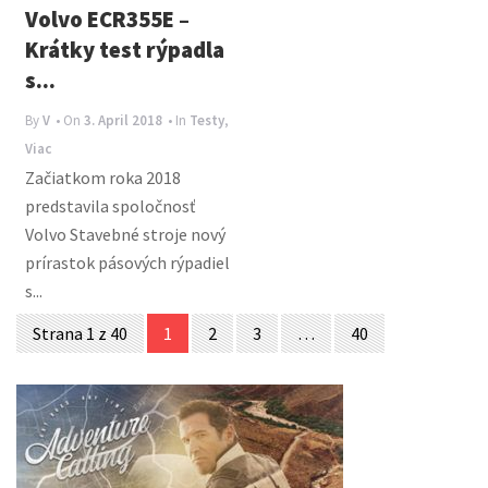
Volvo ECR355E –
Krátky test rýpadla
s...
By
V
• On
3. April 2018
• In
Testy
,
Viac
Začiatkom roka 2018
predstavila spoločnosť
Volvo Stavebné stroje nový
prírastok pásových rýpadiel
s...
Posts
Strana 1 z 40
1
2
3
…
40
navigation