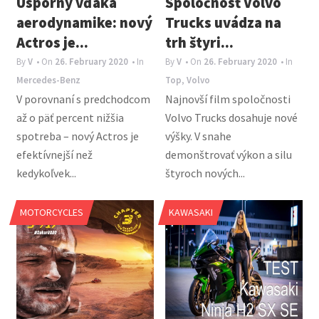
Úsporný vďaka
Spoločnosť Volvo
aerodynamike: nový
Trucks uvádza na
Actros je...
trh štyri...
By
V
• On
26. February 2020
• In
By
V
• On
26. February 2020
• In
Mercedes-Benz
Top
,
Volvo
V porovnaní s predchodcom
Najnovší film spoločnosti
až o päť percent nižšia
Volvo Trucks dosahuje nové
spotreba – nový Actros je
výšky. V snahe
efektívnejší než
demonštrovať výkon a silu
kedykoľvek...
štyroch nových...
MOTORCYCLES
KAWASAKI