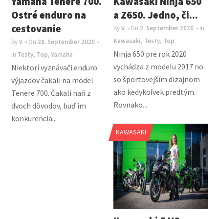
Yamaha Tenere 700.
Kawasaki Ninja 650
Ostré enduro na
a Z650. Jedno, či...
cestovanie
By
V
• On
2. September 2020
• In
Kawasaki
,
Testy
,
Top
By
V
• On
28. September 2020
•
Ninja 650 pre rok 2020
In
Testy
,
Top
,
Yamaha
vychádza z modelu 2017 no
Niektorí vyznávači enduro
so športovejším dizajnom
výjazdov čakali na model
ako kedykoľvek predtým.
Tenere 700. Čakali naň z
Rovnako...
dvoch dôvodov, buď im
konkurencia...
KAWASAKI