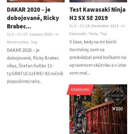
DAKAR 2020 – je
Test Kawasaki Ninja
dobojované, Ricky
H2 SX SE 2019
Brabec...
By
V
• On
16. December 2019
• In
Kawasaki
,
Testy
,
Top
By
V
• On
17. January 2020
• In
V čase, kedy sa mi búrili
Motorcycles
,
Top
hormóny, som sa
DAKAR 2020 – je
predvádzal pred kočkami na
dobojované, Ricky Brabec
upravenom skútriku a v izbe
víťaz, Štefan Svitko 11-
som mal...
ty.GRATUĽUJEME! 42.ročník
populárnej rally...
KAWASAKI