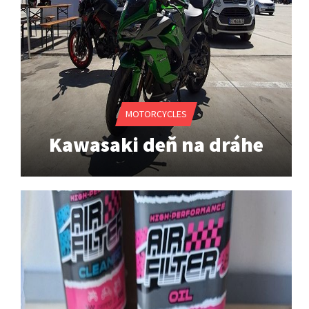
n
a
v
i
g
MOTORCYCLES
a
Kawasaki deň na dráhe
t
i
o
n