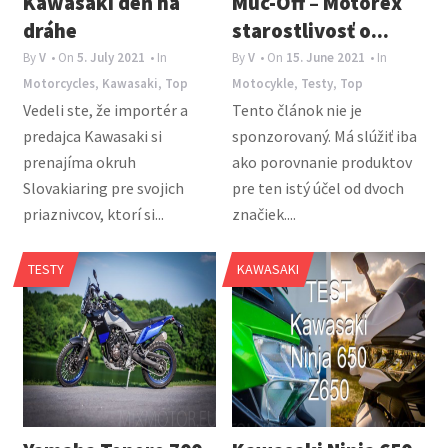
Kawasaki deň na
Muc-Off – Motorex
dráhe
starostlivosť o...
By
V
• On
5. July 2021
• In
By
V
• On
15. June 2021
• In
Motorcycles
,
Kawasaki
,
Top
Motocykle
,
Testy
,
Top
Vedeli ste, že importér a
Tento článok nie je
predajca Kawasaki si
sponzorovaný. Má slúžiť iba
prenajíma okruh
ako porovnanie produktov
Slovakiaring pre svojich
pre ten istý účel od dvoch
priaznivcov, ktorí si...
značiek....
TESTY
KAWASAKI