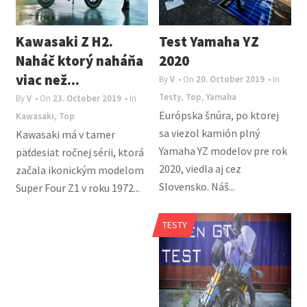
Kawasaki Z H2.
Test Yamaha YZ
Naháč ktorý naháňa
2020
viac než...
By
V
• On
20. October 2019
• In
Testy
,
Top
,
Yamaha
By
V
• On
23. October 2019
• In
Európska šnúra, po ktorej
Kawasaki
,
Top
sa viezol kamión plný
Kawasaki má v tamer
Yamaha YZ modelov pre rok
päťdesiat ročnej sérii, ktorá
2020, viedla aj cez
začala ikonickým modelom
Slovensko. Náš...
Super Four Z1 v roku 1972...
TESTY