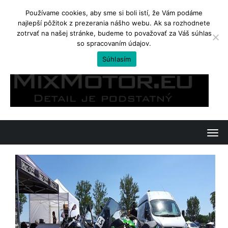
Používame cookies, aby sme si boli istí, že Vám podáme
najlepší pôžitok z prezerania nášho webu. Ak sa rozhodnete
TRENDING
zotrvať na našej stránke, budeme to považovať za Váš súhlas
so spracovaním údajov.
Kawasaki Ninja 650 a Z650. Jedno, či dvojvaječné dvojičky?
Súhlasím
Skip
to
content
T
o
g
g
l
e