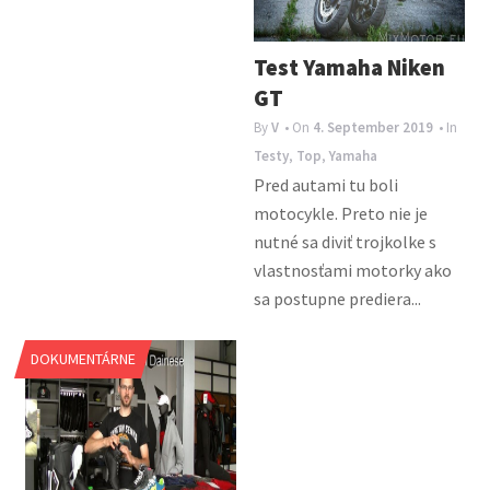
Test Yamaha Niken
GT
By
V
• On
4. September 2019
• In
Testy
,
Top
,
Yamaha
Pred autami tu boli
motocykle. Preto nie je
nutné sa diviť trojkolke s
vlastnosťami motorky ako
sa postupne prediera...
DOKUMENTÁRNE