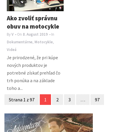
Ako zvoliť správnu
obuv na motocykle
By
V
• On
8. August 2019
• In
Dokumentárne
,
Motocykle
,
Videá
Je prirodzené, že pri kúpe
nových produktov je
potrebné získať prehľad čo
trh ponúka a na základe
toho a...
Posts
Strana 1 z 97
1
2
3
…
97
navigation