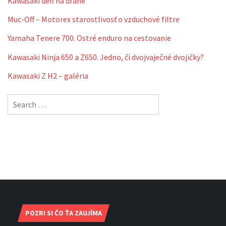
Kawasaki deň na dráhe
Muc-Off – Motorex starostlivosť o vzduchové filtre
Yamaha Tenere 700. Ostré enduro na cestovanie
Kawasaki Ninja 650 a Z650. Jedno, či dvojvaječné dvojičky?
Kawasaki Z H2 – galéria
Search
for:
POZRI SI ČO ŤA ZAUJÍMA