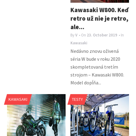
Kawasaki W800. Keď
retro už nie je retro,
ale...
By
V
• On
23. October 2019
• In
Kawasaki
Nedávno znovu oživená
séria W bude v roku 2020
skompletovaná tretím
strojom – Kawasaki W800.
Model dopĺňa...
KAWASAKI
TESTY