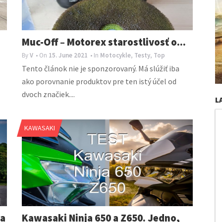
Muc-Off – Motorex starostlivosť o...
By
V
• On
15. June 2021
• In
Motocykle
,
Testy
,
Top
Tento článok nie je sponzorovaný. Má slúžiť iba
ako porovnanie produktov pre ten istý účel od
dvoch značiek....
L
KAWASAKI
na
Kawasaki Ninja 650 a Z650. Jedno,