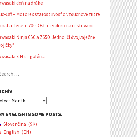
awasaki deň na dráhe
c-Off – Motorex starostlivosť o vzduchové filtre
amaha Tenere 700. Ostré enduro na cestovanie
wasaki Ninja 650 a Z650. Jedno, či dvojvaječné
ojičky?
wasaki Z H2 – galéria
earch
r:
RCHÍV
chív
RY ENGLISH IN SOME POSTS.
Slovenčina
SK
English
EN