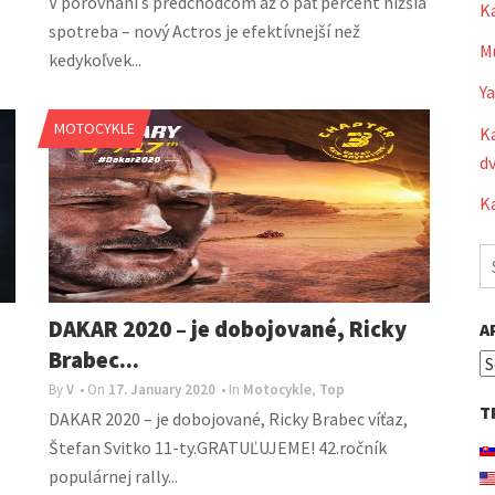
V porovnaní s predchodcom až o päť percent nižšia
K
spotreba – nový Actros je efektívnejší než
Mu
kedykoľvek...
Y
MOTOCYKLE
Ka
dv
Ka
S
fo
DAKAR 2020 – je dobojované, Ricky
A
Brabec...
Ar
By
V
• On
17. January 2020
• In
Motocykle
,
Top
T
DAKAR 2020 – je dobojované, Ricky Brabec víťaz,
Štefan Svitko 11-ty.GRATUĽUJEME! 42.ročník
populárnej rally...