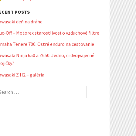
ECENT POSTS
awasaki deň na dráhe
c-Off – Motorex starostlivosť o vzduchové filtre
amaha Tenere 700. Ostré enduro na cestovanie
wasaki Ninja 650 a Z650. Jedno, či dvojvaječné
ojičky?
wasaki Z H2 – galéria
earch
r: