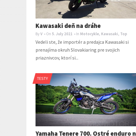
Kawasaki deň na dráhe
By
V
• On
5. July 2021
• In
Motocykle
,
Kawasaki
,
Top
Vedeli ste, že importér a predajca Kawasaki si
prenajíma okruh Slovakiaring pre svojich
priaznivcov, ktorí si...
TESTY
Yamaha Tenere 700. Ostré enduro 