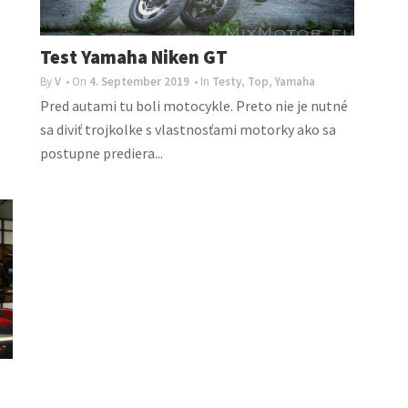
Test Yamaha Niken GT
By
V
• On
4. September 2019
• In
Testy
,
Top
,
Yamaha
Pred autami tu boli motocykle. Preto nie je nutné
sa diviť trojkolke s vlastnosťami motorky ako sa
postupne prediera...