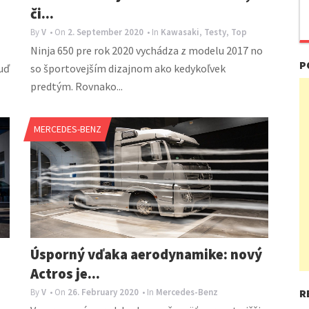
či...
By
V
• On
2. September 2020
• In
Kawasaki
,
Testy
,
Top
Ninja 650 pre rok 2020 vychádza z modelu 2017 no
P
uď
so športovejším dizajnom ako kedykoľvek
predtým. Rovnako...
MERCEDES-BENZ
Úsporný vďaka aerodynamike: nový
Actros je...
By
V
• On
26. February 2020
• In
Mercedes-Benz
R