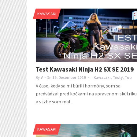
KAWASAKI
Test Kawasaki Ninja H2 SX SE 2019
By
V
• On
16. December 2019
• In
Kawasaki
,
Testy
,
Top
V čase, kedy sa mi búrili hormóny, som sa
predvádzal pred kočkami na upravenom skútriku
a v izbe som mal...
KAWASAKI