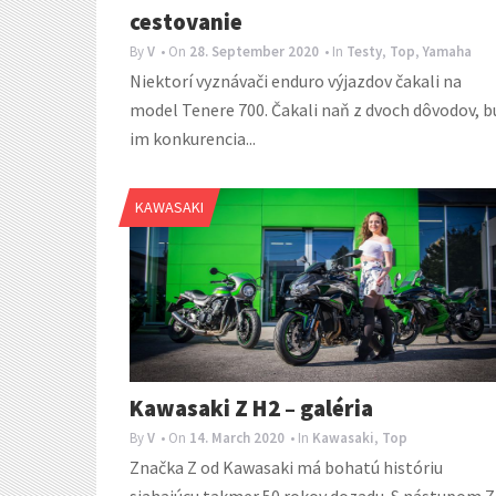
cestovanie
By
V
• On
28. September 2020
• In
Testy
,
Top
,
Yamaha
Niektorí vyznávači enduro výjazdov čakali na
model Tenere 700. Čakali naň z dvoch dôvodov, b
im konkurencia...
KAWASAKI
Kawasaki Z H2 – galéria
By
V
• On
14. March 2020
• In
Kawasaki
,
Top
Značka Z od Kawasaki má bohatú históriu