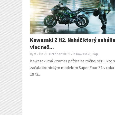
Kawasaki Z H2. Naháč ktorý naháň
viac než...
By
V
• On
23. October 2019
• In
Kawasaki
,
Top
Kawasaki má v tamer päťdesiat ročnej sérii, ktor
začala ikonickým modelom Super Four Z1 v roku
1972...