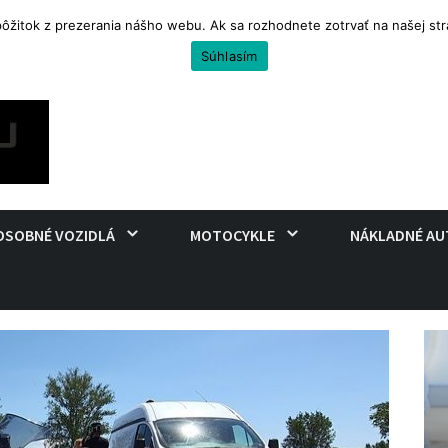
 pôžitok z prezerania nášho webu. Ak sa rozhodnete zotrvať na našej s
uro na cestovanie
Súhlasím
OSOBNÉ VOZIDLÁ
MOTOCYKLE
NÁKLADNÉ AU