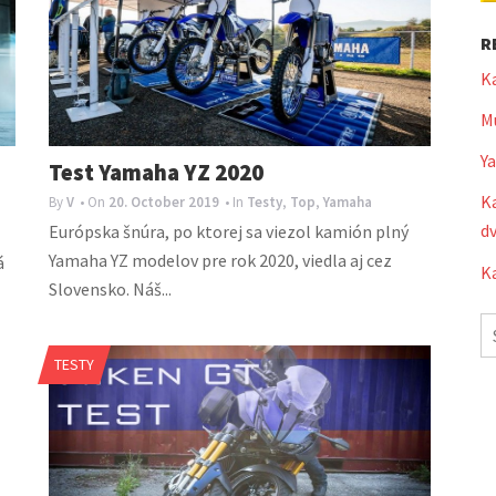
R
K
Mu
Y
a
Test Yamaha YZ 2020
Ka
By
V
• On
20. October 2019
• In
Testy
,
Top
,
Yamaha
dv
Európska šnúra, po ktorej sa viezol kamión plný
Yamaha YZ modelov pre rok 2020, viedla aj cez
á
Ka
Slovensko. Náš...
S
fo
TESTY