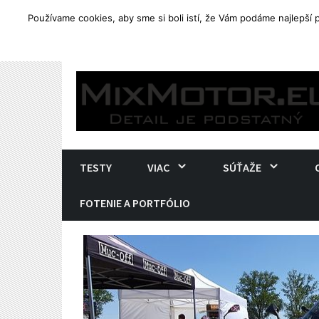
Používame cookies, aby sme si boli istí, že Vám podáme najlepší
TRENDING
Yamaha Tenere 700. Ostré end
Skip
to
content
TESTY
VIAC
SÚŤAŽE
FOTENIE A PORTFÓLIO