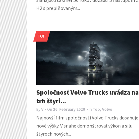
siahajúcu takmer 50 rokov dozadu. S nástupom Z
H2 s preplňovaným...
TOP
Spoločnosť Volvo Trucks uvádza na
trh štyri...
By
V
• On
26. February 2020
• In
Top
,
Volvo
Najnovší film spoločnosti Volvo Trucks dosahuje
nové výšky. V snahe demonštrovať výkon a silu
štyroch nových...