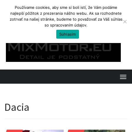
Používame cookies, aby sme si boli istí, že Vám podáme
najlepší pôžitok z prezerania nášho webu. Ak sa rozhodnete
TRENDING
zotrvať na našej stránke, budeme to považovať za Váš súhlas
so spracovaním údajov.
Yamaha Tenere 700. Ostré enduro na cestovanie
Súhlasím
Skip
to
content
T
o
g
Dacia
g
l
e