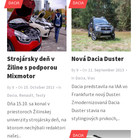
DACIA
DACIA
n
a
v
i
g
a
Strojársky deň v
Nová Dacia Duster
t
Žiline s podporou
By
V
• On
11. September 2013
•
i
Mixmotor
In
Dacia
,
Viac
o
Dacia predstavila na IAA vo
By
V
• On
15. October 2013
• In
Frankfurte nový Duster.
n
Dacia
,
Renault
,
Testy
Zmodernizovaná Dacia
Dňa 15.10. sa konal v
Duster stavia na
priestoroch Žilinskej
stylingových prvkoch,...
univerzity strojársky deň, na
ktorom nechýbali redaktori
našej...
DACIA