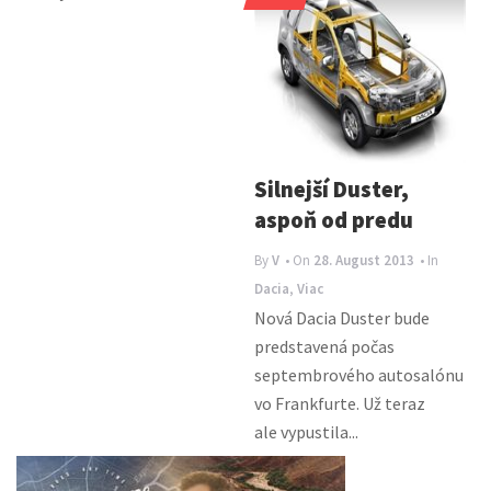
Silnejší Duster,
aspoň od predu
By
V
• On
28. August 2013
• In
Dacia
,
Viac
Nová Dacia Duster bude
predstavená počas
septembrového autosalónu
vo Frankfurte. Už teraz
ale vypustila...