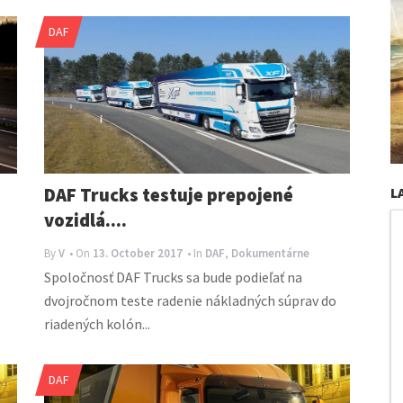
DAF
DAF Trucks testuje prepojené
L
vozidlá....
By
V
• On
13. October 2017
• In
DAF
,
Dokumentárne
Spoločnosť DAF Trucks sa bude podieľať na
dvojročnom teste radenie nákladných súprav do
riadených kolón...
DAF