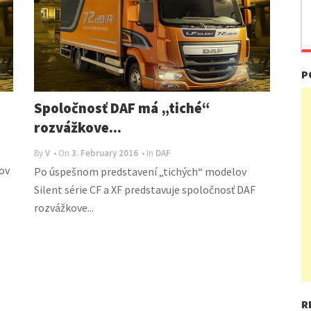
P
Spoločnosť DAF má „tiché“
rozvážkove...
By
V
• On
3. February 2016
• In
DAF
dov
Po úspešnom predstavení „tichých“ modelov
Silent série CF a XF predstavuje spoločnosť DAF
rozvážkove...
R