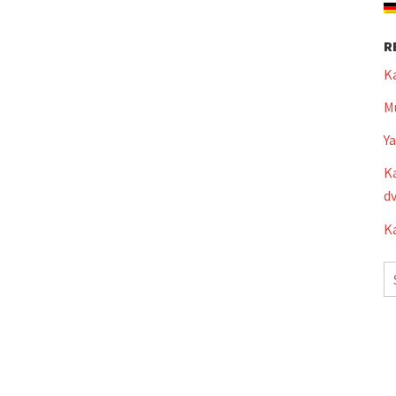
R
K
Mu
Y
Ka
dv
Ka
S
fo