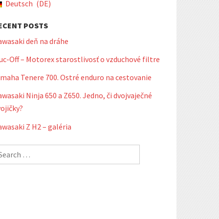
Deutsch
DE
ECENT POSTS
awasaki deň na dráhe
c-Off – Motorex starostlivosť o vzduchové filtre
amaha Tenere 700. Ostré enduro na cestovanie
wasaki Ninja 650 a Z650. Jedno, či dvojvaječné
ojičky?
wasaki Z H2 – galéria
earch
r: