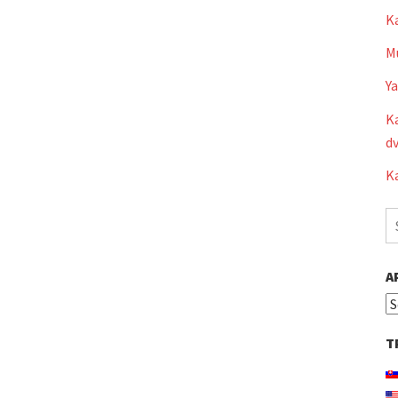
K
Mu
Y
Ka
dv
Ka
S
fo
A
Ar
T