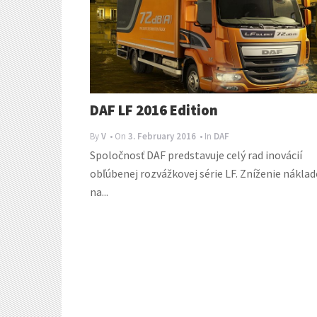
DAF LF 2016 Edition
By
V
• On
3. February 2016
• In
DAF
Spoločnosť DAF predstavuje celý rad inovácií
obľúbenej rozvážkovej série LF. Zníženie nákla
na...