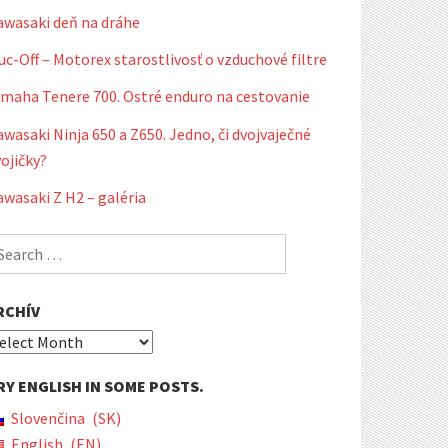
awasaki deň na dráhe
c-Off – Motorex starostlivosť o vzduchové filtre
amaha Tenere 700. Ostré enduro na cestovanie
wasaki Ninja 650 a Z650. Jedno, či dvojvaječné
ojičky?
wasaki Z H2 – galéria
earch
r:
RCHÍV
chív
RY ENGLISH IN SOME POSTS.
Slovenčina
SK
English
EN