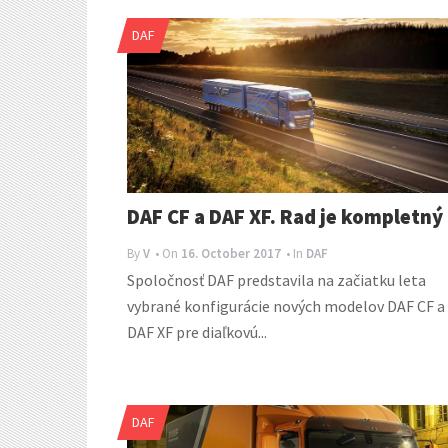
DAF
DAF CF a DAF XF. Rad je kompletný
By
V
• On
16. October 2017
• In
DAF
Spoločnosť DAF predstavila na začiatku leta
vybrané konfigurácie nových modelov DAF CF a
DAF XF pre diaľkovú...
DAF