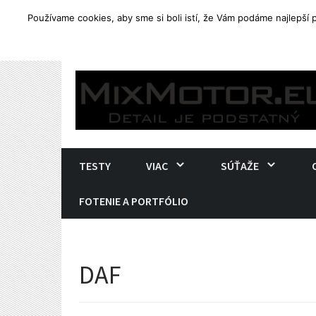
Používame cookies, aby sme si boli istí, že Vám podáme najlepší
TRENDING
Yamaha Tenere 700. Ostré end
Skip
to
content
TESTY
VIAC
SÚŤAŽE
FOTENIE A PORTFÓLIO
DAF