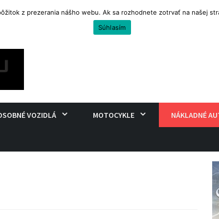
 pôžitok z prezerania nášho webu. Ak sa rozhodnete zotrvať na našej s
uro na cestovanie
Súhlasím
OSOBNÉ VOZIDLÁ
MOTOCYKLE
NÁKLADNÉ AU