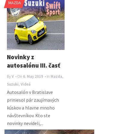
MAZDA
n
a
v
i
g
a
Novinky z
t
autosalónu III. časť
i
By
V
• On
6. May 2019
• In
Mazda
,
o
Suzuki
,
Videá
n
Autosalón v Bratislave
priniesol pár zaujímavých
kúskov a hlavne mnoho
návštevníkov. Kto ste
novinky nevideli,...