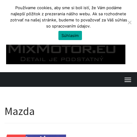
Používame cookies, aby sme si boli istí, že Vám podáme
najlepší pôžitok z prezerania nášho webu. Ak sa rozhodnete
TRENDING
zotrvať na našej stránke, budeme to považovať za Váš súhlas
so spracovaním údajov.
Yamaha Tenere 700. Ostré enduro na cestovanie
Súhlasím
Skip
to
content
T
o
g
Mazda
g
l
e