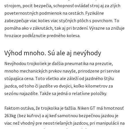
strojom, pocit bezpečia, schopnosť ovládať stroj aj za zlých
poveternostných podmienok na cestách. Fyzikálne
zabezpečuje viac kolies viac styčných plôch s povrchom. To
pomáha ako v zákrutách, tak aj pri brzdení. Výrazne sa znižuje
hroziace podkĺznutie predného kolesa.
Výhod mnoho. Sú ale aj nevýhody
Nevýhodou trojkoliek je ďalšia pneumatika na prezutie,
mnoho mechanických prvkov navyše, prirodzene pri servise
stúpajúca cena. Toto všetko ale záleží od jazdného štýlu
jazdca, od toho či jazdíte vo dvojici, koľko kilometrov za
sezónu najazdíte. Takže sa jedná o relatívne položky.
Faktom ostáva, že trojkolka je ťažšia. Niken GT má hmotnosť
263kg (bez kufrov) a aj keď samotnou bezpečnou jazdou je
viac než vhodný pre neostrieľaných jazdcov, pri manipulácii na