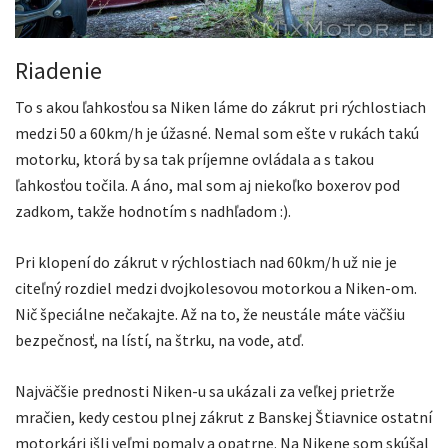
Riadenie
To s akou ľahkosťou sa Niken láme do zákrut pri rýchlostiach
medzi 50 a 60km/h je úžasné. Nemal som ešte v rukách takú
motorku, ktorá by sa tak príjemne ovládala a s takou
ľahkosťou točila. A áno, mal som aj niekoľko boxerov pod
zadkom, takže hodnotím s nadhľadom :).
Pri klopení do zákrut v rýchlostiach nad 60km/h už nie je
citeľný rozdiel medzi dvojkolesovou motorkou a Niken-om.
Nič špeciálne nečakajte. Až na to, že neustále máte väčšiu
bezpečnosť, na lístí, na štrku, na vode, atď.
Najväčšie prednosti Niken-u sa ukázali za veľkej prietrže
mračien, kedy cestou plnej zákrut z Banskej Štiavnice ostatní
motorkári išli veľmi pomaly a opatrne. Na Nikene som skúšal