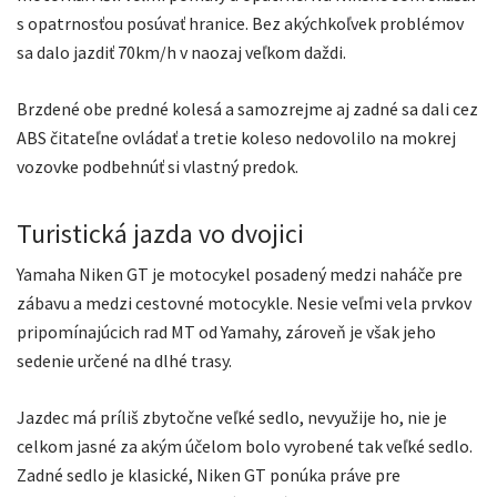
s opatrnosťou posúvať hranice. Bez akýchkoľvek problémov
sa dalo jazdiť 70km/h v naozaj veľkom daždi.
Brzdené obe predné kolesá a samozrejme aj zadné sa dali cez
ABS čitateľne ovládať a tretie koleso nedovolilo na mokrej
vozovke podbehnúť si vlastný predok.
Turistická jazda vo dvojici
Yamaha Niken GT je motocykel posadený medzi naháče pre
zábavu a medzi cestovné motocykle. Nesie veľmi vela prvkov
pripomínajúcich rad MT od Yamahy, zároveň je však jeho
sedenie určené na dlhé trasy.
Jazdec má príliš zbytočne veľké sedlo, nevyužije ho, nie je
celkom jasné za akým účelom bolo vyrobené tak veľké sedlo.
Zadné sedlo je klasické, Niken GT ponúka práve pre