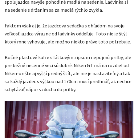
spolujazdca navyše pohodlné madlá na sedenie. Ladvinka si
na sedenie s držaním sa za madlá rýchlo zvykla.
Faktom však aj je, že jazdcova sedačka s ohľadom na svoju
veľkosť jazdca výrazne od ladvinky oddeľuje. Toto nie je štýl
ktorý mne vyhovuje, ale možno niekto práve toto potrebuje.
Bočné plastové kufre s látkovým zipsom nepojmú prilby, ale
pre bežné necenné veci sú dobré. Niken GT má na rozdiel od
Niken-u ešte aj vyšší predný štít, ale nie je nastaviteľný a tak
sa každý jazdec s výškou nad 170cm musí predhnúť, ak nechce
schytávať nápor vzduchu do prilby.