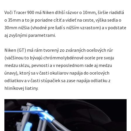
Voči Tracer 900 má Niken dlhší rázvor o 10mm, širšie riadidlá
o 35mm a to je poriadne cítiť a vidieť na ceste, výška sedla o
30mm nižšia (vhodné pre ľudí s nižším vzrastom) a v podstate
aj zvyšnými parametrami.
Niken (GT) má rám tvorený zo zváraných oceľových rúr
(väčšinou to bývajú chrómmolybdénové ocele pre svoju
medzu sklzu, pevnosti a v neposlednom rade aj medzu
únavy), ktorý sa v časti okuliarov napája do ocelových
odliatkov a v časti stúpačiek sa zase napája odliatku z
hliníkovej liatiny.