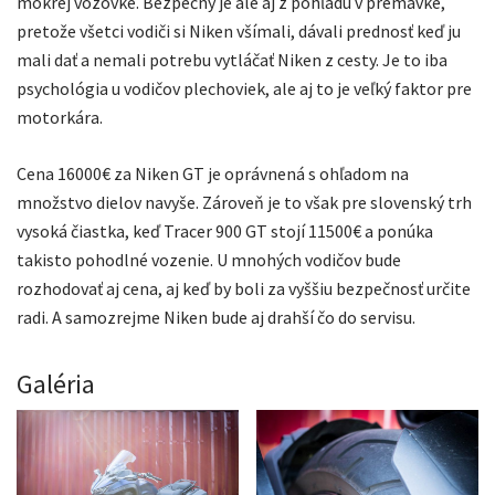
mokrej vozovke. Bezpečný je ale aj z pohľadu v premávke,
pretože všetci vodiči si Niken všímali, dávali prednosť keď ju
mali dať a nemali potrebu vytláčať Niken z cesty. Je to iba
psychológia u vodičov plechoviek, ale aj to je veľký faktor pre
motorkára.
Cena 16000€ za Niken GT je oprávnená s ohľadom na
množstvo dielov navyše. Zároveň je to však pre slovenský trh
vysoká čiastka, keď Tracer 900 GT stojí 11500€ a ponúka
takisto pohodlné vozenie. U mnohých vodičov bude
rozhodovať aj cena, aj keď by boli za vyššiu bezpečnosť určite
radi. A samozrejme Niken bude aj drahší čo do servisu.
Galéria