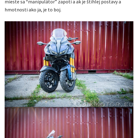
mieste sa “manipulátor” zapotí a ak je štíhlej postavy a
hmotnosti ako ja, je to boj.