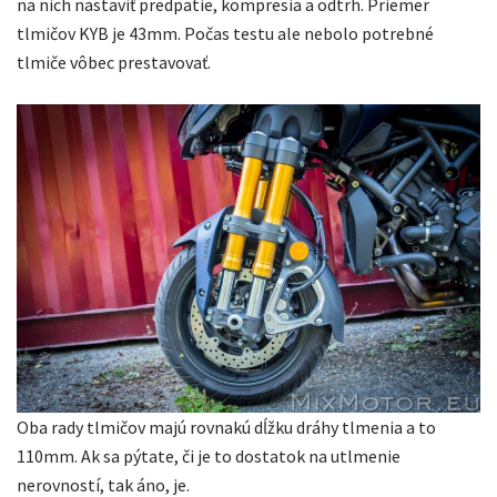
na nich nastaviť predpätie, kompresia a odtrh. Priemer
tlmičov KYB je 43mm. Počas testu ale nebolo potrebné
tlmiče vôbec prestavovať.
Oba rady tlmičov majú rovnakú dĺžku dráhy tlmenia a to
110mm. Ak sa pýtate, či je to dostatok na utlmenie
nerovností, tak áno, je.