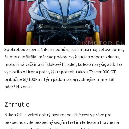
Spotrebou zrovna Niken neohúri, tu si musí majiteľ uvedomiť,
že moto je širšia, má viac prvkov zvyšujúcich odpor vzduchu,
motor má väčší/ťažší kľukový hriadel, koleso navyše, atď.. To
vytvorilo o liter a pol vyššiu spotrebu ako u Tracer 900 GT,
približne 6l/100km. Tým pádom sa aj rýchlejšie minie 18l
nádrž Niken-u.
Zhrnutie
Niken GT je veľmi dobrý nástroj na dlhé cesty práve pre
bezpečnosť. Je bezpečný svojím tretím kolesom hlavne na