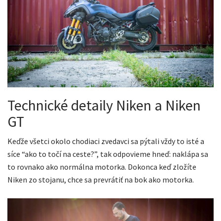
Technické detaily Niken a Niken
GT
Keďže všetci okolo chodiaci zvedavci sa pýtali vždy to isté a
síce “ako to točí na ceste?”, tak odpovieme hneď: naklápa sa
to rovnako ako normálna motorka. Dokonca keď zložíte
Niken zo stojanu, chce sa prevrátiť na bok ako motorka.