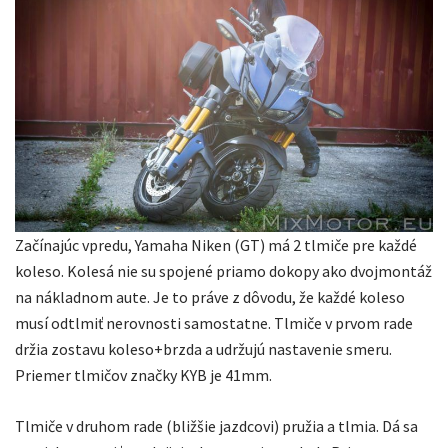
Začínajúc vpredu, Yamaha Niken (GT) má 2 tlmiče pre každé
koleso. Kolesá nie su spojené priamo dokopy ako dvojmontáž
na nákladnom aute. Je to práve z dôvodu, že každé koleso
musí odtlmiť nerovnosti samostatne. Tlmiče v prvom rade
držia zostavu koleso+brzda a udržujú nastavenie smeru.
Priemer tlmičov značky KYB je 41mm.
Tlmiče v druhom rade (bližšie jazdcovi) pružia a tlmia. Dá sa