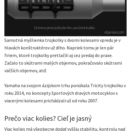
Samotná myšlienka trojkolky s dvomi kolesami vpredu je v
hlavách konštruktérov už dlho. Napriek tomu je len pár
firiem, ktoré trojkolky pretlačili aj cez predaj do praxe.
Začalo to skútrami malých objemov, pokračovalo skútrami
väčších objemov, atď.
Yamaha na svojom ázijskom trhu ponúkala Tricity trojkolku v
roku 2014, no koncepty športových dravých motocyklov s
viacerými kolesami prichádzali už od roku 2007.
Prečo viac kolies? Cieľ je jasný
Viac kolies má všeobecne dodať vyššiu stabilitu, kontrolu nad