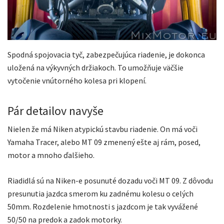
Spodná spojovacia tyč, zabezpečujúca riadenie, je dokonca
uložená na výkyvných držiakoch. To umožňuje väčšie
vytočenie vnútorného kolesa pri klopení.
Pár detailov navyše
Nielen že má Niken atypickú stavbu riadenie. On má voči
Yamaha Tracer, alebo MT 09 zmenený ešte aj rám, posed,
motor a mnoho ďalšieho.
Riadidlá sú na Niken-e posunuté dozadu voči MT 09. Z dôvodu
presunutia jazdca smerom ku zadnému kolesu o celých
50mm. Rozdelenie hmotnosti s jazdcom je tak vyvážené
50/50 na predok a zadok motorky.