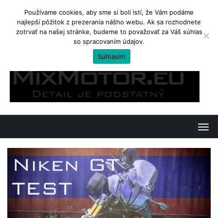
Používame cookies, aby sme si boli istí, že Vám podáme
najlepší pôžitok z prezerania nášho webu. Ak sa rozhodnete
TRENDING
zotrvať na našej stránke, budeme to považovať za Váš súhlas
so spracovaním údajov.
Kawasaki Ninja 650 a Z650. Jedno, či dvojvaječné dvojičky?
Súhlasím
Skip
to
content
T
o
g
g
l
e