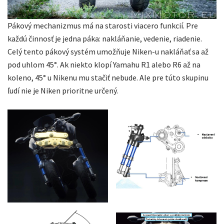
Pákový mechanizmus má na starosti viacero funkcií. Pre
každú činnosť je jedna páka: nakláňanie, vedenie, riadenie.
Celý tento pákový systém umožňuje Niken-u nakláňať sa až
pod uhlom 45°. Ak niekto klopí Yamahu R1 alebo R6 až na
koleno, 45° u Nikenu mu stačiť nebude. Ale pre túto skupinu
ľudí nie je Niken prioritne určený.