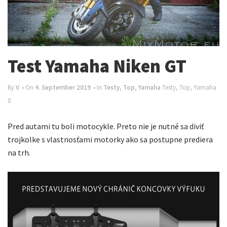
n
a
v
i
Test Yamaha Niken GT
g
By
V
• On
4. September 2019
• In
Testy
,
Top
,
Yamaha
Testy
,
Top
,
Yamaha
a
0
t
i
Pred autami tu boli motocykle. Preto nie je nutné sa diviť
o
trojkolke s vlastnosťami motorky ako sa postupne prediera
na trh.
n