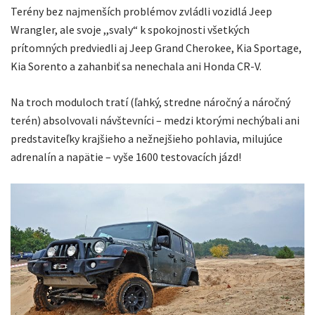
Terény bez najmenších problémov zvládli vozidlá Jeep
Wrangler, ale svoje ,,svaly“ k spokojnosti všetkých
prítomných predviedli aj Jeep Grand Cherokee, Kia Sportage,
Kia Sorento a zahanbiť sa nenechala ani Honda CR-V.
Na troch moduloch tratí (ľahký, stredne náročný a náročný
terén) absolvovali návštevníci – medzi ktorými nechýbali ani
predstaviteľky krajšieho a nežnejšieho pohlavia, milujúce
adrenalín a napätie – vyše 1600 testovacích jázd!