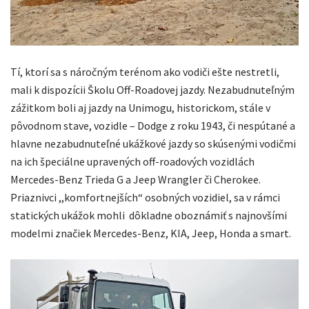
Tí, ktorí sa s náročným terénom ako vodiči ešte nestretli,
mali k dispozícii Školu Off-Roadovej jazdy. Nezabudnuteľným
zážitkom boli aj jazdy na Unimogu, historickom, stále v
pôvodnom stave, vozidle – Dodge z roku 1943, či nespútané a
hlavne nezabudnuteľné ukážkové jazdy so skúsenými vodičmi
na ich špeciálne upravených off-roadových vozidlách
Mercedes-Benz Trieda G a Jeep Wrangler či Cherokee.
Priaznivci ,,komfortnejších“ osobných vozidiel, sa v rámci
statických ukážok mohli dôkladne oboznámiť s najnovšími
modelmi značiek Mercedes-Benz, KIA, Jeep, Honda a smart.