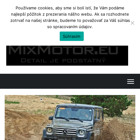
Používame cookies, aby sme si boli istí, že Vám podáme
najlepší pôžitok z prezerania nášho webu. Ak sa rozhodnete
TRENDING
zotrvať na našej stránke, budeme to považovať za Váš súhlas
so spracovaním údajov.
Kawasaki Ninja 650 a Z650. Jedno, či dvojvaječné dvojičky?
Súhlasím
Skip
to
content
T
o
g
g
l
e