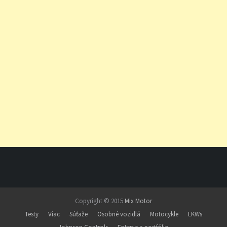
Copyright © 2015
Mix Motor
Testy
Viac
Súťaže
Osobné vozidlá
Motocykle
LKWs