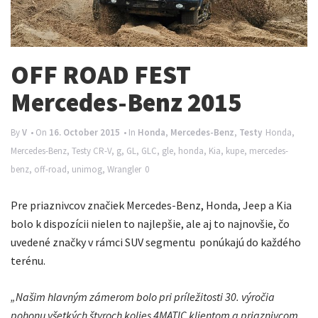
n
a
v
OFF ROAD FEST
i
Mercedes-Benz 2015
g
a
By
V
• On
16. October 2015
• In
Honda
,
Mercedes-Benz
,
Testy
Honda
,
t
Mercedes-Benz
,
Testy
CR-V
,
g
,
GL
,
GLC
,
gle
,
honda
,
Kia
,
kupe
,
mercedes-
benz
,
off-road
,
unimog
,
Wrangler
0
i
o
Pre priaznivcov značiek Mercedes-Benz, Honda, Jeep a Kia
n
bolo k dispozícii nielen to najlepšie, ale aj to najnovšie, čo
uvedené značky v rámci SUV segmentu ponúkajú do každého
terénu.
„Našim hlavným zámerom bolo pri príležitosti 30. výročia
pohonu všetkých štyroch kolies 4MATIC klientom a priaznivcom