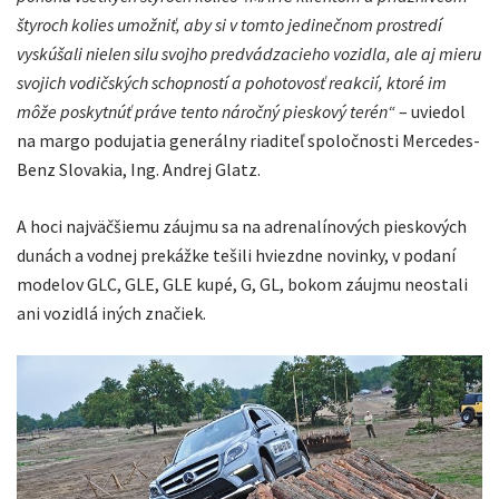
štyroch kolies umožniť, aby si v tomto jedinečnom prostredí
vyskúšali nielen silu svojho predvádzacieho vozidla, ale aj mieru
svojich vodičských schopností a pohotovosť reakcií, ktoré im
môže poskytnúť práve tento náročný pieskový terén“
– uviedol
na margo podujatia generálny riaditeľ spoločnosti Mercedes-
Benz Slovakia, Ing. Andrej Glatz.
A hoci najväčšiemu záujmu sa na adrenalínových pieskových
dunách a vodnej prekážke tešili hviezdne novinky, v podaní
modelov GLC, GLE, GLE kupé, G, GL, bokom záujmu neostali
ani vozidlá iných značiek.