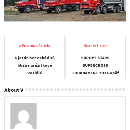
Post
navigation
K jazde bez nehôd sú
EUROPE STARS
bližšie aj úžitkové
SUPERCROSS
vozidlá
TOURNAMENT 2O16 opäť
v Kočiciach!
About V