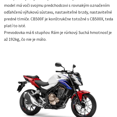
model má voči svojmu predchodcovi s rovnakým označením
odľahčenú výfukovú sústavu, nastaviteľné brzdy, nastaviteľné
predné tlmiče. CB500F je konštrukčne totožné s CB500X, teda
platí to isté.
Prevodovka má 6 stupňov. Rám je rúrkový. Suchá hmotnosť je
až 192kg, čo nie je málo.