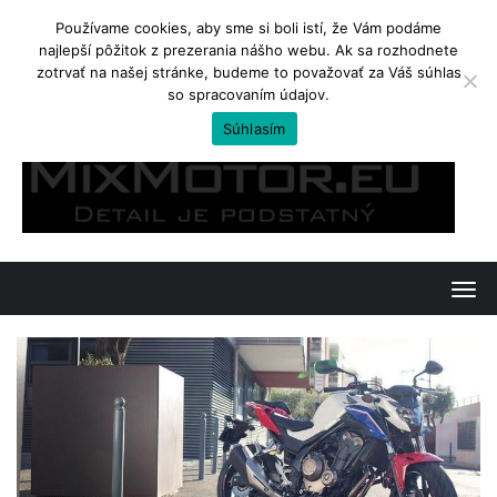
Používame cookies, aby sme si boli istí, že Vám podáme
najlepší pôžitok z prezerania nášho webu. Ak sa rozhodnete
TRENDING
zotrvať na našej stránke, budeme to považovať za Váš súhlas
so spracovaním údajov.
Kawasaki Ninja 650 a Z650. Jedno, či dvojvaječné dvojičky?
Súhlasím
Skip
to
content
T
o
g
g
l
e