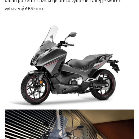
ťahali po zemi. Ťažisko je preto výborné. Ďalej je skúter
vybavený ABSkom.