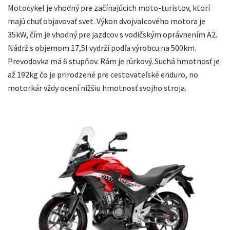
Motocykel je vhodný pre začínajúcich moto-turistov, ktorí
majú chuť objavovať svet. Výkon dvojvalcového motora je
35kW, čím je vhodný pre jazdcov s vodičským oprávnením A2.
Nádrž s objemom 17,5l vydrží podľa výrobcu na 500km.
Prevodovka má 6 stupňov. Rám je rúrkový. Suchá hmotnosť je
až 192kg čo je prirodzené pre cestovateľské enduro, no
motorkár vždy ocení nižšiu hmotnosť svojho stroja.