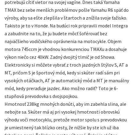
potrebujú cítiť vietor na svojej vagíne. Dnes taká Yamaha
TMAX bez sebe menších problémov pošle Yamahu R6 späť do
výroby, aby sa ešte zlepšila v štartoch a znížila svoje ťažisko.
Takisto je to v Honde. Na budúci rok pripravili model Integra
a zabudnite na to, že ju budete môcť šoférovať bez
najväčšieho vodičského oprávnenia na motocykle. Objem
motora 745ccm je vhodnou konkurenciou TMAXu a dosahuje
výkon niečo cez 40kW. Zadný dvojitý tlmič je od Showa.
Elektronicky si môžete vybrať z troch jazdných štýlov S, AT a
MT, pričom S je športový mód, kedy si skúter radí sám pri
vysokých otáčkach, AT je automatický mód a MT je manuálny
mód, kedy preraďuje jazdec. Ako možno radiť? Toto je 6-
stupňová prevodovka s dvojspojkou.
Hmotnosť 238kg mnohých donúti, aby im zabehla slina, ale
nebojte sa. Skúter má aj pri vysokej hmotnosti obrovskú
výhodu voči motocyklu, pretože motor spolu s prevodovkou
je umiestnený tak blízko cesty, že nižšie by ste ich už iba