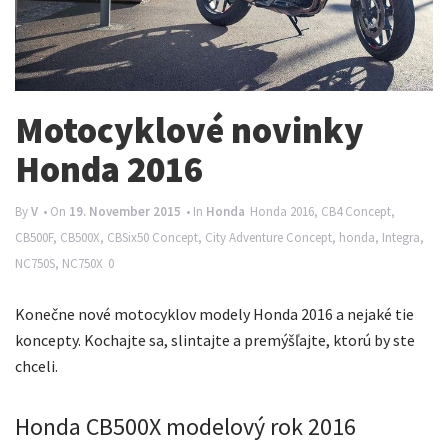
n
a
v
i
Motocyklové novinky
g
Honda 2016
a
t
By
V
• On
19. November 2015
• In
Honda
Honda
2016
,
CB4 Concept
,
CB500F
,
CB500X
,
CBSix50 Concept
,
City Adventure Concept
,
honda
,
Integra
,
i
NC750S
,
NC750X
0
o
n
Konečne nové motocyklov modely Honda 2016 a nejaké tie
koncepty. Kochajte sa, slintajte a premýšľajte, ktorú by ste
chceli.
Honda CB500X modelový rok 2016