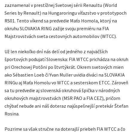
zaznamenal v prestížnej Svetovej sérii Renaultu (World
Series by Renault) na Hungaroringu víťazstvo v prototypoch
RS01. Tento víkend sa predvedie Maťo Homola, ktorý na
okruhu SLOVAKIA RING zažije svoju premiéru na FIA
Majstrovstvách sveta cestovných automobilov (WTCC).
Už len niekoľko dní nás delí od jedného z najväčších
športových podujatí Slovenska: FIA WTCC prichádza na okruh
pri Orechovej Potôni po štvrtýkrát. Okrem svetových mien
ako Sébastien Loeb či Yvan Muller uvidia diváci na SLOVAKIA
RINGu aj Maťa Homolu vo WTCC a sesterskom ETCC. Zároveň
sa tu predvedie aj slovenská okruhová špička v národných
okruhových majstrovstvách (MSR PAO a FIA CEZ), pričom
chýbať nebude ani náš doteraz najúspešnejší pretekár Štefan
Rosina.
Pozrime sa však stručne na doterajší priebeh FIA WTCC a čo