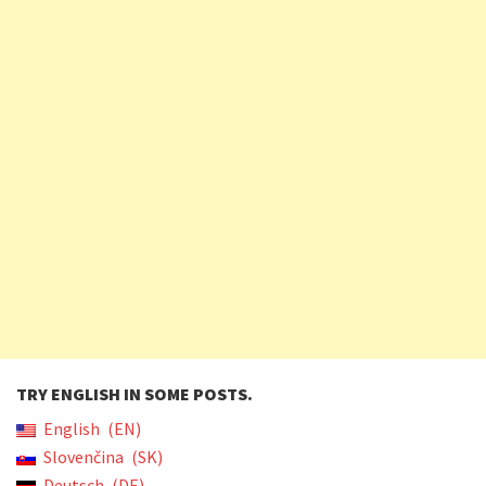
TRY ENGLISH IN SOME POSTS.
English
EN
Slovenčina
SK
Deutsch
DE