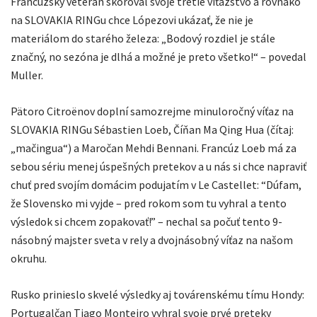
Francúzsky veterán skóroval svoje tretie víťazstvo a rovnako
na SLOVAKIA RINGu chce Lópezovi ukázať, že nie je
materiálom do starého železa: „Bodový rozdiel je stále
značný, no sezóna je dlhá a možné je preto všetko!“ – povedal
Muller.
Pätoro Citroënov doplní samozrejme minuloročný víťaz na
SLOVAKIA RINGu Sébastien Loeb, Číňan Ma Qing Hua (čítaj:
„mačingua“) a Maročan Mehdi Bennani. Francúz Loeb má za
sebou sériu menej úspešných pretekov a u nás si chce napraviť
chuť pred svojím domácim podujatím v Le Castellet: “Dúfam,
že Slovensko mi vyjde – pred rokom som tu vyhral a tento
výsledok si chcem zopakovať!” – nechal sa počuť tento 9-
násobný majster sveta v rely a dvojnásobný víťaz na našom
okruhu.
Rusko prinieslo skvelé výsledky aj továrenskému tímu Hondy:
Portugalčan Tiago Monteiro vyhral svoje prvé preteky