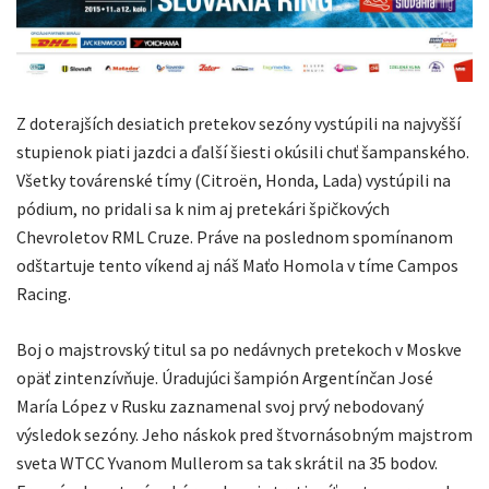
Z doterajších desiatich pretekov sezóny vystúpili na najvyšší
stupienok piati jazdci a ďalší šiesti okúsili chuť šampanského.
Všetky továrenské tímy (Citroën, Honda, Lada) vystúpili na
pódium, no pridali sa k nim aj pretekári špičkových
Chevroletov RML Cruze. Práve na poslednom spomínanom
odštartuje tento víkend aj náš Maťo Homola v tíme Campos
Racing.
Boj o majstrovský titul sa po nedávnych pretekoch v Moskve
opäť zintenzívňuje. Úradujúci šampión Argentínčan José
María López v Rusku zaznamenal svoj prvý nebodovaný
výsledok sezóny. Jeho náskok pred štvornásobným majstrom
sveta WTCC Yvanom Mullerom sa tak skrátil na 35 bodov.