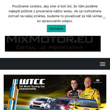
Používame cookies, aby sme si boli istí, že Vám podáme
najlepší pôžitok z prezerania nášho webu. Ak sa rozhodnete
TRENDING
zotrvať na našej stránke, budeme to považovať za Váš súhlas
so spracovaním údajov.
Yamaha Tenere 700. Ostré enduro na cestovanie
Súhlasím
Skip
to
content
T
o
g
g
l
e