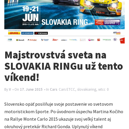
n
a
v
i
g
a
Majstrovstvá sveta na
t
SLOVAKIA RINGu už tento
i
víkend!
o
n
By
V
• On
17. June 2015
• In
Cars
Cars
ETCC
,
slovakiaring
,
wtcc
0
Slovensko opäť posilňuje svoje postavenie vo svetovom
motoristickom športe. Po úvodnom úspechu Martina Kočiho
na Rallye Monte Carlo 2015 ukazuje svoj veľký talent aj
okruhový pretekár Richard Gonda. Uplynulý víkend