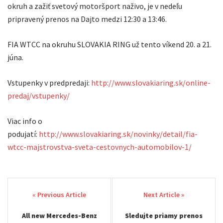
okruh a zažiť svetový motoršport naživo, je v nedeľu
pripravený prenos na Dajto medzi 12:30 a 13:46.
FIA WTCC na okruhu SLOVAKIA RING už tento víkend 20. a 21.
júna.
Vstupenky v predpredaji:
http://www.slovakiaring.sk/online-
predaj/vstupenky/
Viac info o
podujatí:
http://www.slovakiaring.sk/novinky/detail/fia-
wtcc-majstrovstva-sveta-cestovnych-automobilov-1/
Post
navigation
All new Mercedes-Benz
Sledujte priamy prenos