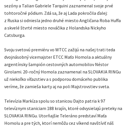
sezóny a Talian Gabriele Tarquini zaznamenal svoje prvé
tohtoročné pódium. Zdá sa, že aj Lada pokročila ďalej:
z Ruska si odniesla jedno druhé miesto Angličana Roba Huffa
a skvelé štvrté miesto nováčika z Holandska Nickyho
Catsburga.
Svoju svetovú premiéru vo WTCC zažijú na našej trati teda
dvojnásobný vicemajster ETCC Maťo Homola a aktuálny
argentínsky šampión cestovných automobilov Néstor
Girolami. 20-ročný Homola zaznamenal na SLOVAKIA RINGu
už niekoľko víťazstiev a s podporou domáceho publika
veríme, že zamieša karty aj na poli Majstrovstiev sveta.
Televízia Markíza spolu so stanicou Dajto patria k 97
televíznym staniciam 188 krajín, ktoré odvysielajú preteky na
SLOVAKIA RINGu. Utorňajšie Teleráno predstaví Maťa
Homolu a pre tých, ktorí nemôžu cez víkend navštíviť náš