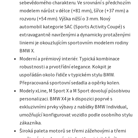
sebevědomého charakteru. Ve srovnání s předchozím
modelem nárůst v délce (+81 mm), šířce (+37 mm) a
rozvoru (+54 mm). Výška nižší o 3 mm. Nový
automobil kategorie SAC (Sports Activity Coupé) s
extravagantně navrženými a dynamicky protaženými
liniemi je okouzlujícím sportovním modelem rodiny
BMW X.
Moderní a prémiový interiér. Typická kombinace
robustnosti a prvotřídní elegance. Kokpit je
uspořádán okolo řidiče v typickém stylu BMW.
Přepracovaná sportovní sedadla a opěrky kolen.
Modely xLine, M Sport X a M Sport dovolují působivou
personalizaci. BMW X4 je k dispozici poprvé s
exkluzivními prvky výbavy z nabídky BMW Individual,
umožňující konfigurovat vozidlo podle osobního stylu
zákazníka.
Široká paleta motorů se třemi zážehovými a třemi