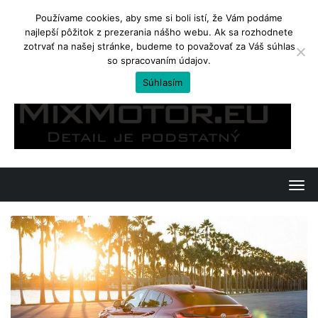
Používame cookies, aby sme si boli istí, že Vám podáme
najlepší pôžitok z prezerania nášho webu. Ak sa rozhodnete
TRENDING
zotrvať na našej stránke, budeme to považovať za Váš súhlas
so spracovaním údajov.
Kawasaki Ninja 650 a Z650. Jedno, či dvojvaječné dvojičky?
Súhlasím
Skip
to
content
T
o
g
g
l
e