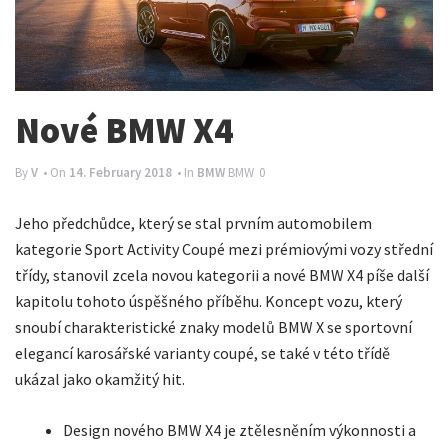
n
a
v
i
Nové BMW X4
g
By
V
• On
14. February 2018
• In
BMW
BMW
0
a
t
Jeho předchůdce, který se stal prvním automobilem
i
kategorie Sport Activity Coupé mezi prémiovými vozy střední
o
třídy, stanovil zcela novou kategorii a nové BMW X4 píše další
kapitolu tohoto úspěšného příběhu. Koncept vozu, který
n
snoubí charakteristické znaky modelů BMW X se sportovní
elegancí karosářské varianty coupé, se také v této třídě
ukázal jako okamžitý hit.
Design nového BMW X4 je ztělesněním výkonnosti a