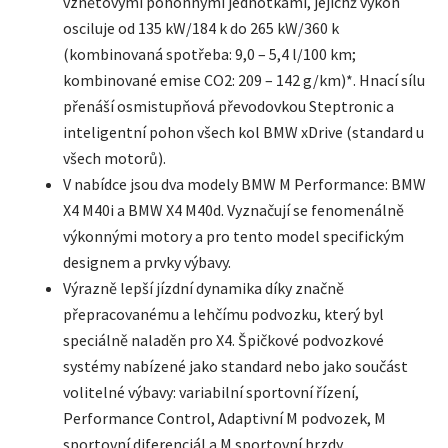
vznětovými pohonnými jednotkami, jejichž výkon
osciluje od 135 kW/184 k do 265 kW/360 k
(kombinovaná spotřeba: 9,0 – 5,4 l/100 km;
kombinované emise CO2: 209 – 142 g/km)*. Hnací sílu
přenáší osmistupňová převodovkou Steptronic a
inteligentní pohon všech kol BMW xDrive (standard u
všech motorů).
V nabídce jsou dva modely BMW M Performance: BMW
X4 M40i a BMW X4 M40d. Vyznačují se fenomenálně
výkonnými motory a pro tento model specifickým
designem a prvky výbavy.
Výrazně lepší jízdní dynamika díky značně
přepracovanému a lehčímu podvozku, který byl
speciálně naladěn pro X4. Špičkové podvozkové
systémy nabízené jako standard nebo jako součást
volitelné výbavy: variabilní sportovní řízení,
Performance Control, Adaptivní M podvozek, M
sportovní diferenciál a M sportovní brzdy.