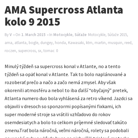
n
AMA Supercross Atlanta
a
kolo 9 2015
v
i
By
V
• On
1. March 2015
• In
Motocykle
,
Súťaže
Motocykle
,
Súťaže
2015
,
ama
,
atlanta
,
bogle
,
dungey
,
honda
,
Kawasaki
,
ktm
,
martin
,
musquin
,
reed
,
g
roczen
,
supercross
,
sx
,
tomac
0
a
t
Minulý týždeň sa supercross konal v Atlante, no a tento
i
týždeň sa opäť konal v Atlante. Tak to bolo naplánované a
rozoberať prečo a načo a začo nemá zmysel. Aby však
o
okorenili atmosféru a nebol to iba ďalší “obyčajný” pretek,
n
Atlanta numero duo bola vyhlásená za retro víkend. Jazdci sa
objavili v dresoch so sponzormi popísanými fixkami, ich
super moderné stroje sa vrátili vzhľadovo do rokov
osemdesiatych a bolo to celkom príjemné sledovať takúto
zmenu.
Trať bola náročná, veľmi náročná, rolety sa podobali