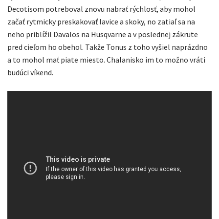
Decotisom potreboval znovu nabrať rýchlosť, aby mohol
začať rytmicky preskakovať lavice a skoky, no zatiaľ sa na
neho priblížil Davalos na Husqvarne a v poslednej zákrute
pred cieľom ho obehol. Takže Tonus z toho vyšiel naprázdno
a to mohol mať piate miesto. Chalanisko im to možno vráti
budúci víkend.