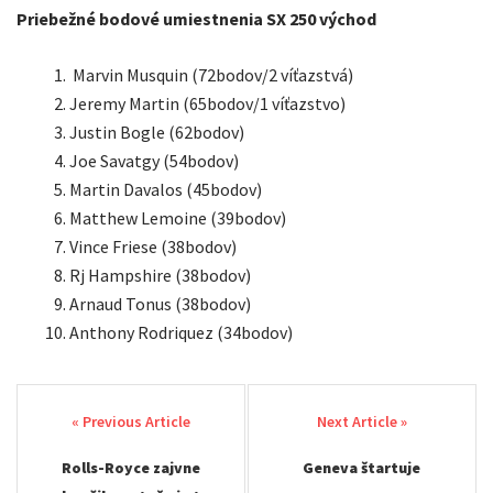
Priebežné bodové umiestnenia SX 250 východ
Marvin Musquin (72bodov/2 víťazstvá)
Jeremy Martin (65bodov/1 víťazstvo)
Justin Bogle (62bodov)
Joe Savatgy (54bodov)
Martin Davalos (45bodov)
Matthew Lemoine (39bodov)
Vince Friese (38bodov)
Rj Hampshire (38bodov)
Arnaud Tonus (38bodov)
Anthony Rodriquez (34bodov)
Post
navigation
Rolls-Royce zajvne
Geneva štartuje