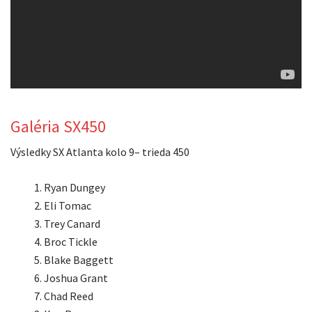
Galéria SX450
Výsledky SX Atlanta kolo 9– trieda 450
Ryan Dungey
Eli Tomac
Trey Canard
Broc Tickle
Blake Baggett
Joshua Grant
Chad Reed