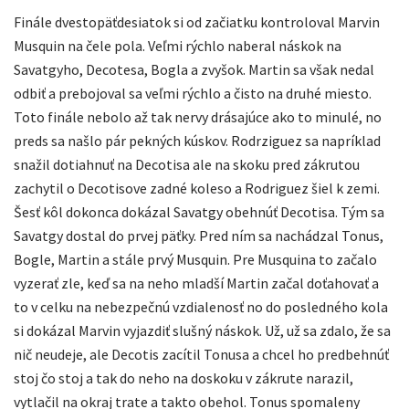
Finále dvestopäťdesiatok si od začiatku kontroloval Marvin
Musquin na čele pola. Veľmi rýchlo naberal náskok na
Savatgyho, Decotesa, Bogla a zvyšok. Martin sa však nedal
odbiť a prebojoval sa veľmi rýchlo a čisto na druhé miesto.
Toto finále nebolo až tak nervy drásajúce ako to minulé, no
preds sa našlo pár pekných kúskov. Rodrziguez sa napríklad
snažil dotiahnuť na Decotisa ale na skoku pred zákrutou
zachytil o Decotisove zadné koleso a Rodriguez šiel k zemi.
Šesť kôl dokonca dokázal Savatgy obehnúť Decotisa. Tým sa
Savatgy dostal do prvej päťky. Pred ním sa nachádzal Tonus,
Bogle, Martin a stále prvý Musquin. Pre Musquina to začalo
vyzerať zle, keď sa na neho mladší Martin začal doťahovať a
to v celku na nebezpečnú vzdialenosť no do posledného kola
si dokázal Marvin vyjazdiť slušný náskok. Už, už sa zdalo, že sa
nič neudeje, ale Decotis zacítil Tonusa a chcel ho predbehnúť
stoj čo stoj a tak do neho na doskoku v zákrute narazil,
vytlačil na okraj trate a takto obehol. Tonus spomaleny