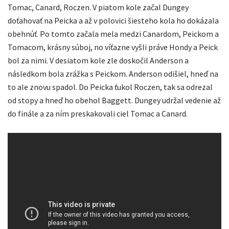
Tomac, Canard, Roczen. V piatom kole začal Dungey
doťahovať na Peicka a až v polovici šiesteho kola ho dokázala
obehnúť. Po tomto začala mela medzi Canardom, Peickom a
Tomacom, krásny súboj, no víťazne vyšli práve Hondy a Peick
bol za nimi. V desiatom kole zle doskočil Anderson a
následkom bola zrážka s Peickom. Anderson odišiel, hneď na
to ale znovu spadol. Do Peicka ťukol Roczen, tak sa odrezal
od stopy a hneď ho obehol Baggett. Dungey udržal vedenie až
do finále a za ním preskakovali ciel Tomac a Canard.