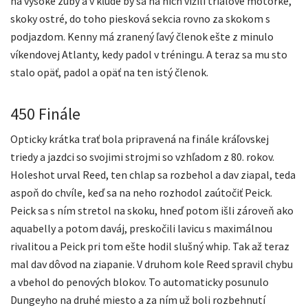
na vysoké zuby a v kľude by sa na nich vižili trialové motorke,
skoky ostré, do toho piesková sekcia rovno za skokom s
podjazdom. Kenny má zranený ľavý členok ešte z minulo
víkendovej Atlanty, kedy padol v tréningu. A teraz sa mu sto
stalo opäť, padol a opäť na ten istý členok.
450 Finále
Opticky krátka trať bola pripravená na finále kráľovskej
triedy a jazdci so svojimi strojmi so vzhľadom z 80. rokov.
Holeshot urval Reed, ten chlap sa rozbehol a dav ziapal, teda
aspoň do chvíle, keď sa na neho rozhodol zaútočiť Peick.
Peick sa s ním stretol na skoku, hneď potom išli zároveň ako
aquabelly a potom daváj, preskočili lavicu s maximálnou
rivalitou a Peick pri tom ešte hodil slušný whip. Tak až teraz
mal dav dôvod na ziapanie. V druhom kole Reed spravil chybu
a vbehol do penových blokov. To automaticky posunulo
Dungeyho na druhé miesto a za ním už boli rozbehnutí