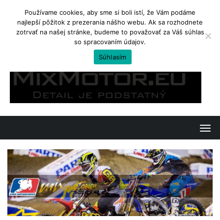
Používame cookies, aby sme si boli istí, že Vám podáme
najlepší pôžitok z prezerania nášho webu. Ak sa rozhodnete
TRENDING
zotrvať na našej stránke, budeme to považovať za Váš súhlas
so spracovaním údajov.
Kawasaki Ninja 650 a Z650. Jedno, či dvojvaječné dvojičky?
Súhlasím
Skip
to
content
T
o
g
g
l
e