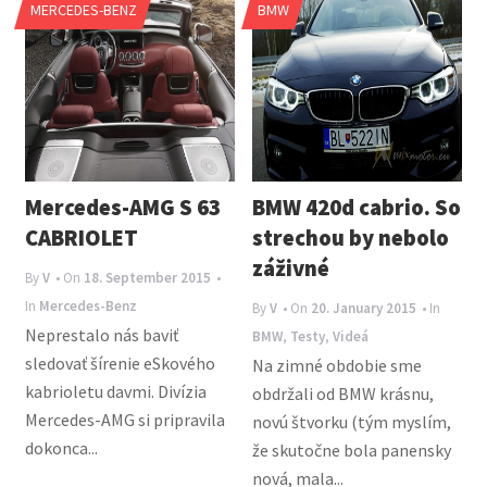
MERCEDES-BENZ
BMW
n
a
v
i
g
a
Mercedes-AMG S 63
BMW 420d cabrio. So
t
CABRIOLET
strechou by nebolo
i
záživné
By
V
• On
18. September 2015
•
o
In
Mercedes-Benz
By
V
• On
20. January 2015
• In
n
Neprestalo nás baviť
BMW
,
Testy
,
Videá
sledovať šírenie eSkového
Na zimné obdobie sme
kabrioletu davmi. Divízia
obdržali od BMW krásnu,
Mercedes-AMG si pripravila
novú štvorku (tým myslím,
dokonca...
že skutočne bola panensky
nová, mala...