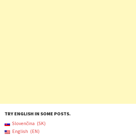
TRY ENGLISH IN SOME POSTS.
Slovenčina
SK
English
EN