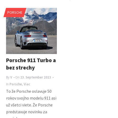
PORSCHE
Porsche 911 Turbo a
bez strechy
By
V
• On
23. September 2013
•
In
Porsche
,
Viac
To že Porsche oslavuje 50
rokov svojho modelu 911 asi
už všetci viete. Že Porsche
predstavuje novinku za