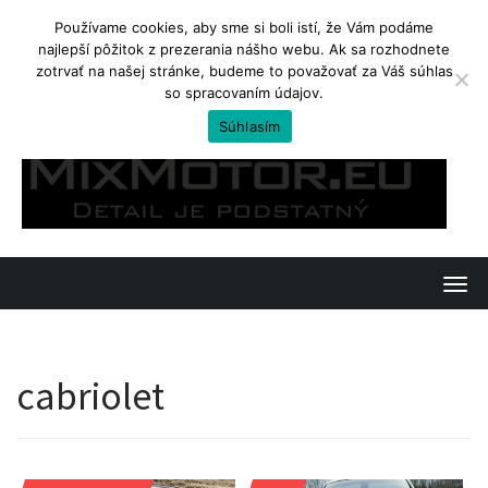
Používame cookies, aby sme si boli istí, že Vám podáme
najlepší pôžitok z prezerania nášho webu. Ak sa rozhodnete
TRENDING
zotrvať na našej stránke, budeme to považovať za Váš súhlas
so spracovaním údajov.
Yamaha Tenere 700. Ostré enduro na cestovanie
Súhlasím
Skip
to
content
T
o
g
cabriolet
g
l
e