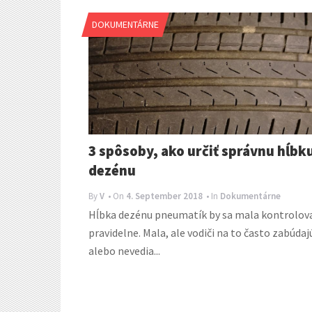
DOKUMENTÁRNE
3 spôsoby, ako určiť správnu hĺbk
dezénu
By
V
• On
4. September 2018
• In
Dokumentárne
Hĺbka dezénu pneumatík by sa mala kontrolov
pravidelne. Mala, ale vodiči na to často zabúdaj
alebo nevedia...