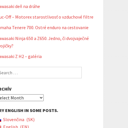
awasaki deň na dráhe
c-Off – Motorex starostlivosť o vzduchové filtre
amaha Tenere 700. Ostré enduro na cestovanie
wasaki Ninja 650 a Z650. Jedno, či dvojvaječné
ojičky?
wasaki Z H2 – galéria
earch
r:
RCHÍV
chív
RY ENGLISH IN SOME POSTS.
Slovenčina
SK
English
EN