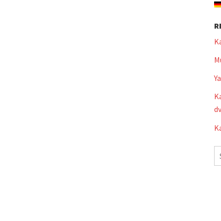
R
K
Mu
Y
Ka
dv
Ka
S
fo