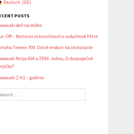
Deutsch
DE
ECENT POSTS
awasaki deň na dráhe
c-Off – Motorex starostlivosť o vzduchové filtre
amaha Tenere 700. Ostré enduro na cestovanie
wasaki Ninja 650 a Z650. Jedno, či dvojvaječné
ojičky?
wasaki Z H2 – galéria
earch
r: