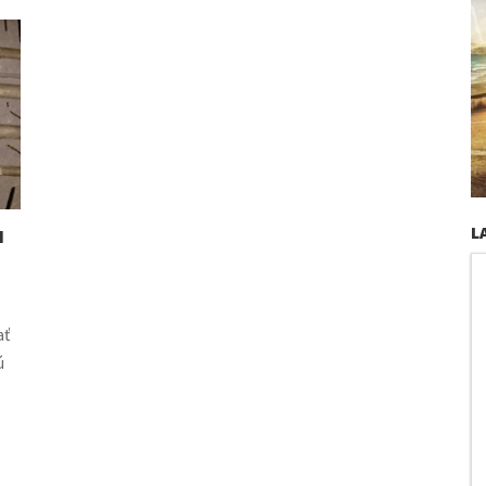
u
L
ať
ú