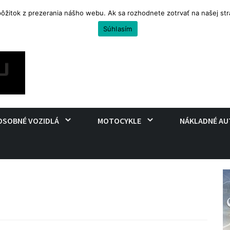
 pôžitok z prezerania nášho webu. Ak sa rozhodnete zotrvať na našej s
uro na cestovanie
Súhlasím
OSOBNÉ VOZIDLÁ
MOTOCYKLE
NÁKLADNÉ AU