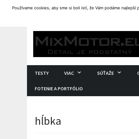
Používame cookies, aby sme si boli istí, že Vám podáme najlepší
TRENDING
Yamaha Tenere 700. Ostré end
Skip
to
content
TESTY
VIAC
SÚŤAŽE
FOTENIE A PORTFÓLIO
hĺbka