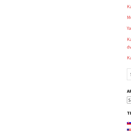
K
Mu
Y
Ka
dv
Ka
S
fo
A
Ar
T