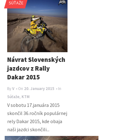
SÚŤAŽE
n
a
v
i
g
a
Návrat Slovenských
t
jazdcov z Rally
i
Dakar 2015
o
By
V
• On
20. January 2015
• In
n
Súťaže
,
KTM
V sobotu 17.januára 2015
skončil 36.ročník populárnej
rely Dakar 2015, kde obaja
naši jazdci skončili...