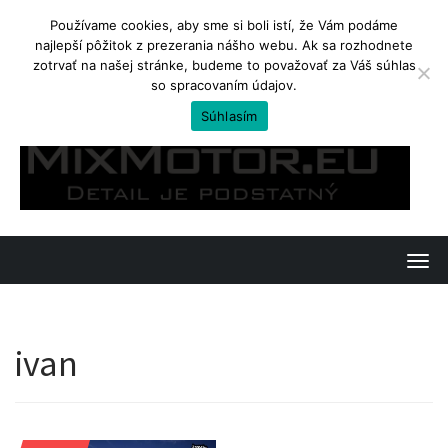
Používame cookies, aby sme si boli istí, že Vám podáme
najlepší pôžitok z prezerania nášho webu. Ak sa rozhodnete
TRENDING
zotrvať na našej stránke, budeme to považovať za Váš súhlas
so spracovaním údajov.
Yamaha Tenere 700. Ostré enduro na cestovanie
Súhlasím
Skip
to
content
T
o
g
ivan
g
l
e