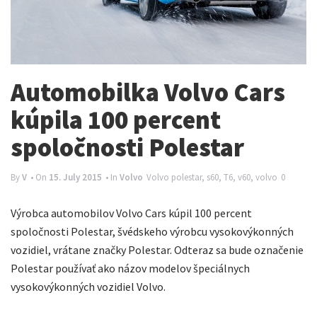
n
a
v
i
Automobilka Volvo Cars
g
kúpila 100 percent
a
spoločnosti Polestar
t
i
By
V
• On
15. July 2015
• In
Volvo
Volvo
polestar
,
s60
,
T6
,
v60
,
volvo
0
o
Výrobca automobilov Volvo Cars kúpil 100 percent
n
spoločnosti Polestar, švédskeho výrobcu vysokovýkonných
vozidiel, vrátane značky Polestar. Odteraz sa bude označenie
Polestar používať ako názov modelov špeciálnych
vysokovýkonných vozidiel Volvo.