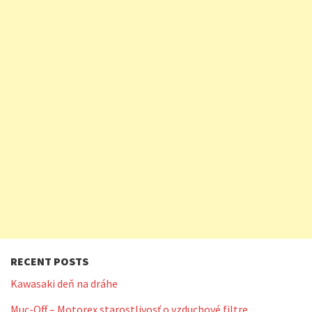
RECENT POSTS
Kawasaki deň na dráhe
Muc-Off – Motorex starostlivosť o vzduchové filtre