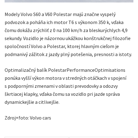
Modely Volvo S60 a V60 Polestar majú značne vyspelý
podvozok a poháňa ich motor T6 s výkonom 350 k, vďaka
čomu dokážu zrýchliť z 0 na 100 km/h za bleskurýchlych 4,9
sekundy. Vozidlo je názornou ukážkou konštrukčnej filozofie
spoločností Volvo a Polestar, ktorej hlavným cieľom je
podmanivý zážitok z jazdy plný potešenia, presnosti a istoty.
Optimalizačný balík PolestarPerformanceOptimisations
ponúka vyšší výkon motora v stredných otáčkach v spojení
s podpornými zmenami v oblasti prevodovky a odozvy
škrtiacej klapky, vďaka čomu sa vozidlo pri jazde správa
dynamickejšie a citlivejšie.
Zdroj+foto: Volvo cars