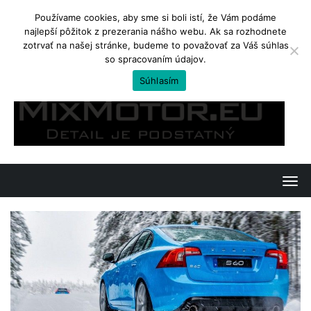
Používame cookies, aby sme si boli istí, že Vám podáme
najlepší pôžitok z prezerania nášho webu. Ak sa rozhodnete
TRENDING
zotrvať na našej stránke, budeme to považovať za Váš súhlas
so spracovaním údajov.
Kawasaki Ninja 650 a Z650. Jedno, či dvojvaječné dvojičky?
Súhlasím
Skip
to
content
T
o
g
g
l
e