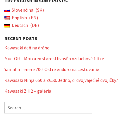
TRY ENGLISH IN SOME POSTS.
Slovenčina
SK
English
EN
Deutsch
DE
RECENT POSTS
Kawasaki deň na dráhe
Muc-Off – Motorex starostlivosť o vzduchové filtre
Yamaha Tenere 700. Ostré enduro na cestovanie
Kawasaki Ninja 650 a Z650. Jedno, či dvojvaječné dvojičky?
Kawasaki Z H2 – galéria
Search
for: