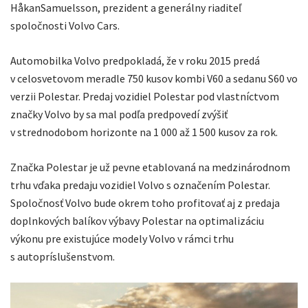
HåkanSamuelsson, prezident a generálny riaditeľ
spoločnosti Volvo Cars.
Automobilka Volvo predpokladá, že v roku 2015 predá
v celosvetovom meradle 750 kusov kombi V60 a sedanu S60 vo
verzii Polestar. Predaj vozidiel Polestar pod vlastníctvom
značky Volvo by sa mal podľa predpovedí zvýšiť
v strednodobom horizonte na 1 000 až 1 500 kusov za rok.
Značka Polestar je už pevne etablovaná na medzinárodnom
trhu vďaka predaju vozidiel Volvo s označením Polestar.
Spoločnosť Volvo bude okrem toho profitovať aj z predaja
doplnkových balíkov výbavy Polestar na optimalizáciu
výkonu pre existujúce modely Volvo v rámci trhu
s autopríslušenstvom.