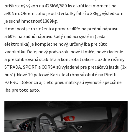
priškrtený výkon na 426kW/580 ks a krútiaci moment na
540Nm. Okrem toho je od štvrkolky ľahší o 33kg, výsledkom
je suchá hmotnosť 1389kg.
Hmotnosť je rozložená v pomere 40% na prednú nápravu
a 60% na zadnú nápravu. Celý riadiaci systém (teda
elektronika) je kompletne nový, určený iba pre túto
zadokolku. Ďalej nový podvozok, nové tlmiče, nové riadenie
a prekalibrovaná stabilita a kontrola trakcie. Jazdné režimy
STRADA, SPORT a CORSA sú vyladené pre pretáčavú jazdu (3x
hurá). Nové 19 palcové Kari elektróny sú obuté na Pirelli
PZERO. Dokonca aj tieto pneumatiky sú vyvinuté špeciálne
iba pre toto auto.