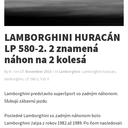
n
a
v
i
LAMBORGHINI HURACÁN
g
LP 580-2. 2 znamená
a
náhon na 2 kolesá
t
i
By
V
• On
17. November 2015
• In
Lamborghini
Lamborghini
huracan
,
o
lamborghini
,
LP 580-2
,
V10
0
n
Lamborghini predstavilo superšport so zadným náhonom.
Sľubujú zábavnú jazdu.
Posledné Lamborghini so zadným náhonom bolo
Lamborghini Jalpa z rokov 1982 až 1989. Po ňom nasledovali