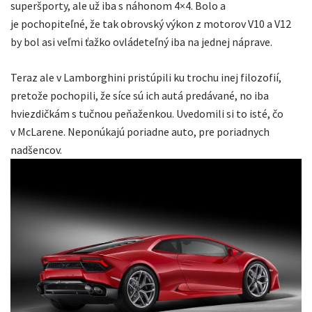
superšporty, ale už iba s náhonom 4×4. Bolo a
je pochopiteľné, že tak obrovský výkon z motorov V10 a V12
by bol asi veľmi ťažko ovládeteľný iba na jednej náprave.
Teraz ale v Lamborghini pristúpili ku trochu inej filozofií,
pretože pochopili, že síce sú ich autá predávané, no iba
hviezdičkám s tučnou peňaženkou. Uvedomili si to isté, čo
v McLarene. Neponúkajú poriadne auto, pre poriadnych
nadšencov.