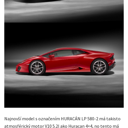
Najnovší model s označením HURACÁN LP 580-2 má takisto
atmosférický motor V10 5.2l ako Huracan 4×4, no tento má