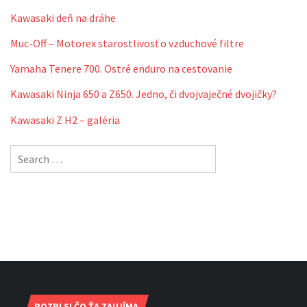
Kawasaki deň na dráhe
Muc-Off – Motorex starostlivosť o vzduchové filtre
Yamaha Tenere 700. Ostré enduro na cestovanie
Kawasaki Ninja 650 a Z650. Jedno, či dvojvaječné dvojičky?
Kawasaki Z H2 – galéria
Search
for:
POZRI SI ČO ŤA ZAUJÍMA