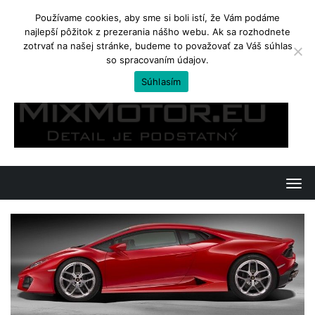
Používame cookies, aby sme si boli istí, že Vám podáme
najlepší pôžitok z prezerania nášho webu. Ak sa rozhodnete
TRENDING
zotrvať na našej stránke, budeme to považovať za Váš súhlas
so spracovaním údajov.
Yamaha Tenere 700. Ostré enduro na cestovanie
Súhlasím
Skip
to
content
T
o
g
g
l
e